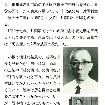
り、市川新左衛門の名で大阪本町座で初舞台を踏む。養
父の死で一たん実家へ帰ったが、十七歳の時、片岡我童
（後の
十二世仁左衛門
）に入門、片岡我久三郎を名乗
る。
昭和十七年、片岡家では重い名跡である愛之助を五代
目として襲名する。東京では『源氏店』の下女、京都で
は『阿古屋』の?沢が披露の役だった。
小柄で地味な芸風で、老巧な演
技を見せたが、若い頃は『酒屋』
の三勝や『後の梅川』の梅川など
で評判を取ったと言う。自ら負け
ず嫌いでかんしゃくもちだと言う
くらいで、晩年は所を得ぬと愚痴
をこぼすことも多かったらしい
が、院本物（まるほんもの）でも