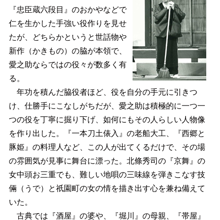
『忠臣蔵六段目』のおかやなどで
仁を生かした手強い役作りを見せ
たが、どちらかというと世話物や
新作（かきもの）の脇が本領で、
愛之助ならではの役々が数多く有
る。
年功を積んだ脇役者ほど、役を自分の手元に引きつ
け、仕勝手にこなしがちだが、愛之助は積極的に一つ一
つの役を丁寧に掘り下げ、如何にもその人らしい人物像
を作り出した。『一本刀土俵入』の老船大工、『西郷と
豚姫』の料理人など、この人が出てくるだけで、その場
の雰囲気が見事に舞台に漂った。北條秀司の『京舞』の
女中頭お三重でも、難しい地唄の三味線を弾きこなす技
倆（うで）と祇園町の女の情を描き出す心を兼ね備えて
いた。
古典では『酒屋』の婆や、『堀川』の母親、『帯屋』