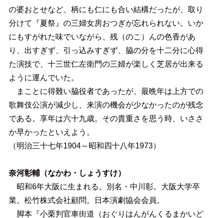
の婆おとせなど、柄にも仁にも合い結構だったが、取り
分けて『夏祭』の三婦女房おつぎが忘れられない。いか
にもすがれた味でいながら、残（のこ）んの色香があ
り、出すぎず、引っ込みすぎず、脇の分を十二分に心得
た演技で、十三世仁左衛門の三婦が楽しく芝居が出来る
ように運んでいた。
まことに得難い脇役者であったが、最晩年は上方での
歌舞伎公演が減少し、来演の機会が少なかったのが残念
である。享年は六十九歳。その貴重さを思う時、いささ
か早かったといえよう。
（明治三十七年1904～昭和四十八年1973）
奈河彰輔（なかわ・しょうすけ）
昭和6年大阪に生まれる。別名・中川彰。大阪大学卒
業。松竹株式会社顧問。日本演劇協会会員。
脚本『小栗判官車街道（おぐりはんがんくるまかいど