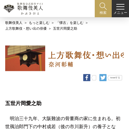
メニュー
検索
歌舞伎美人
もっと楽しむ
「懐古」を楽しむ
上方歌舞伎・想い出の俳優
五世片岡愛之助
tweetする
五世片岡愛之助
明治三十九年、大阪難波の骨董商の家に生まれる。
初
世鴈治郎
門下の中村成若（後の市川新升）の養子とな