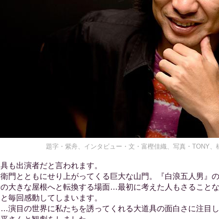
題字・紫舟、インタビュー・文・富樫佳織、写真・TONY
具も出演者だと言われます。
右衛門とともにせり上がってくる巨大な山門。『白浪五人男』
寺の大きな屋根へと転換する場面…最初に考えた人もさること
！と毎回感動してしまいます。
…演目の世界に私たちを誘ってくれる大道具の面白さに注目し