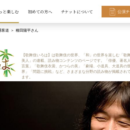
っと楽しむ
初めての方へ
チケットについて
公演チ
感客道
種田陽平さん
【歌舞伎いろは】は歌舞伎の世界、「和」の世界を楽しむ「歌
美人」の連載、読み物コンテンツのページです。「俳優、著名
言葉」「歌舞伎衣裳、かつらの美」「劇場、小道具、大道具の
界」「問題に挑戦」など、さまざまな分野の読み物が掲載され
ます。