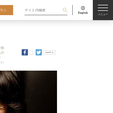
ラシ
メニュー
舞伎
人の
tweetする
世
てい