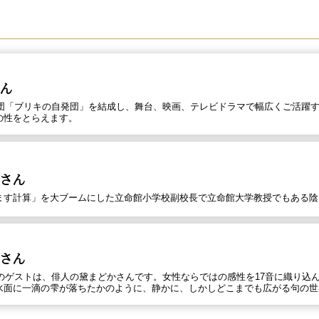
ん
に劇団「ブリキの自発団」を結成し、舞台、映画、テレビドラマで幅広くご活躍
の性をとらえます。
さん
ます計算」を大ブームにした立命館小学校副校長で立命館大学教授でもある陰
さん
最初のゲストは、俳人の黛まどかさんです。女性ならではの感性を17音に織り込
水面に一滴の雫が落ちたかのように、静かに、しかしどこまでも広がる句の世