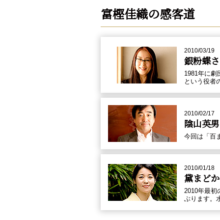
富樫佳織の感客道
2010/03/19
銀粉蝶さ
1981年
という役者
2010/02/17
陰山英男
今回は「百
2010/01/18
黛まどか
2010年
ぶります。