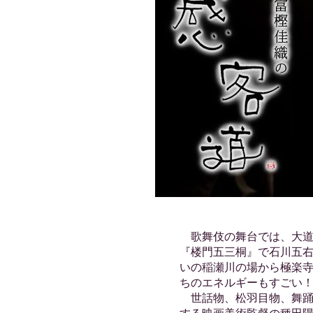
歌舞伎の舞台では、大道
『楼門五三桐』で石川五
いの稲瀬川の場から極楽
ちのエネルギーもすごい
世話物、松羽目物、舞踊