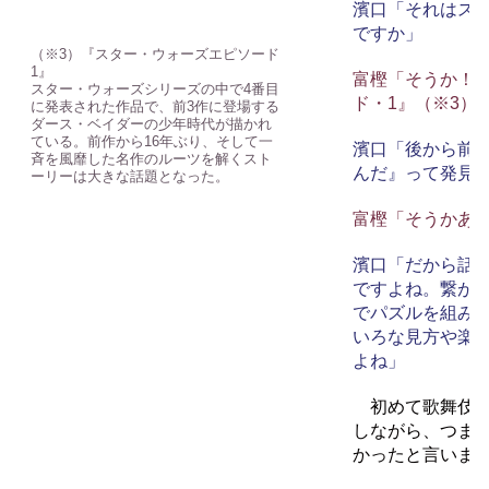
濱口「それはス
ですか」
（※3）『スター・ウォーズエピソード
1』
富樫「そうか！
スター・ウォーズシリーズの中で4番目
ド・1』（※3）
に発表された作品で、前3作に登場する
ダース・ベイダーの少年時代が描かれ
ている。前作から16年ぶり、そして一
濱口「後から前
斉を風靡した名作のルーツを解くスト
んだ』って発見
ーリーは大きな話題となった。
富樫「そうかあ
濱口「だから話
ですよね。繋が
でパズルを組み
いろな見方や楽
よね」
初めて歌舞伎を
しながら、つまり
かったと言いま