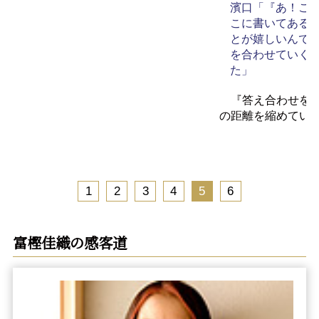
濱口「『あ！こ
こに書いてある
とが嬉しいんで
を合わせていく
た」
『答え合わせをし
の距離を縮めてい
1
2
3
4
5
6
富樫佳織の感客道