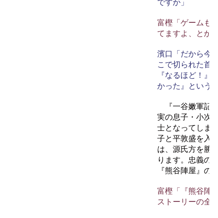
ですか」
富樫「ゲームも
てますよ、とか
濱口「だから今
こで切られた首
『なるほど！』
かった』という
『一谷嫩軍記』
実の息子・小次
士となってしま
子と平敦盛を入
は、源氏方を勝
ります。忠義の
『熊谷陣屋』の
富樫「『熊谷陣
ストーリーの全