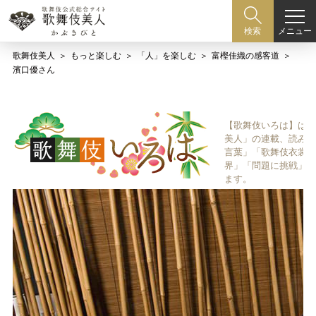
メニュー
検索
歌舞伎美人
もっと楽しむ
「人」を楽しむ
富樫佳織の感客道
濱口優さん
【歌舞伎いろは】は歌
美人」の連載、読み物
言葉」「歌舞伎衣裳、
界」「問題に挑戦」な
ます。