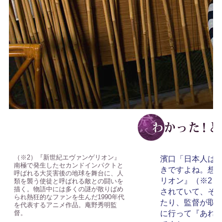
（※2）『新世紀エヴァンゲリオン』
濱口「日本人は
南極で発生したセカンドインパクトと
きですよね。想
呼ばれる大災害後の地球を舞台に、人
リオン』（※2
類を襲う使徒と呼ばれる敵との闘いを
描く。物語中には多くの謎が散りばめ
されていて、そ
られ熱狂的なファンを生んだ1990年代
たり、監督が取
を代表するアニメ作品。庵野秀明監
督。
に行って『あれ