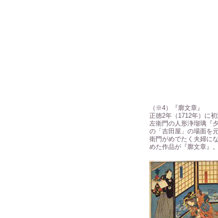
（※4）『廓文章』
正徳2年（1712年）に
左衛門の人形浄瑠璃『
の「吉田屋」の場面を
衛門がめでたく夫婦に
めた作品が『廓文章』