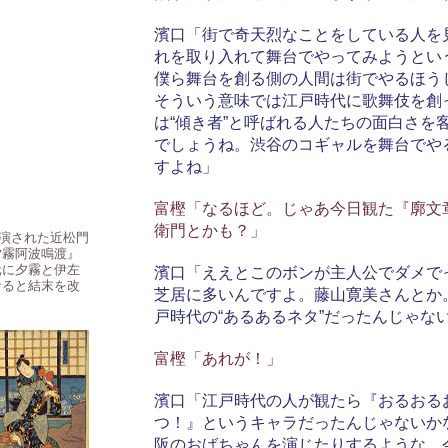
濱口「街で奇天烈なことをしている人を
れを取り入れて舞台でやってみようとい
僕ら舞台を創る側の人間は街でやるほう
そういう意味では江戸時代に歌舞伎を創
は“傾き者”と呼ばれる人たちの面白さを
でしょうね。渋谷のコギャルを舞台でや
すよね」
富樫「なるほど。じゃあ今日観た『廓文
衛門とかも？」
初演された近松門
夕霧阿波鳴渡』
元に夕霧と伊左
濱口「ええとこのボンが主人公でダメで
なると結末を改
芝居に多いんですよ。藤山寛美さんとか
。
戸時代の“あるあるネタ”だったんじゃな
富樫「あれが！」
濱口「江戸時代の人が観たら『おるおる
つ！』というキャラだったんじゃないか
阪のおばちゃんを演じたりするような。