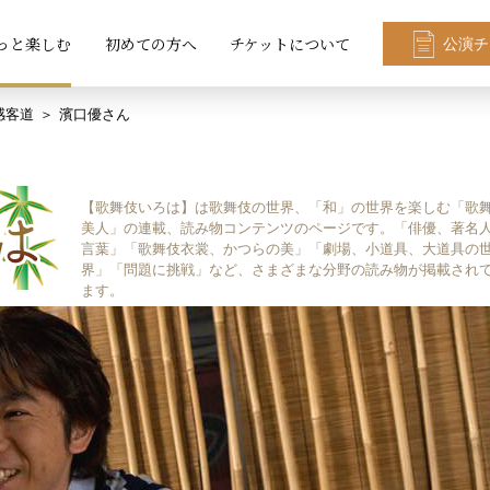
っと楽しむ
初めての方へ
チケットについて
公演チ
感客道
濱口優さん
【歌舞伎いろは】は歌舞伎の世界、「和」の世界を楽しむ「歌
美人」の連載、読み物コンテンツのページです。「俳優、著名
言葉」「歌舞伎衣裳、かつらの美」「劇場、小道具、大道具の
界」「問題に挑戦」など、さまざまな分野の読み物が掲載され
ます。