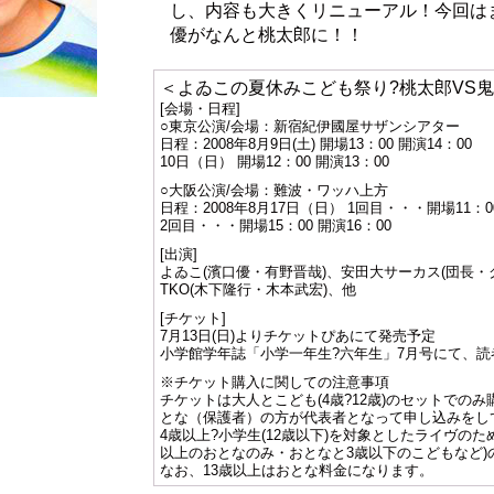
し、内容も大きくリニューアル！今回は
優がなんと桃太郎に！！
＜よゐこの夏休みこども祭り?桃太郎VS鬼in
[会場・日程]
○東京公演/会場：新宿紀伊國屋サザンシアター
日程：2008年8月9日(土) 開場13：00 開演14：00
10日（日） 開場12：00 開演13：00
○大阪公演/会場：難波・ワッハ上方
日程：2008年8月17日（日） 1回目・・・開場11：00
2回目・・・開場15：00 開演16：00
[出演]
よゐこ(濱口優・有野晋哉)、安田大サーカス(団長・ク
TKO(木下隆行・木本武宏)、他
[チケット]
7月13日(日)よりチケットぴあにて発売予定
小学館学年誌「小学一年生?六年生」7月号にて、読
※チケット購入に関しての注意事項
チケットは大人とこども(4歳?12歳)のセットでの
とな（保護者）の方が代表者となって申し込みをし
4歳以上?小学生(12歳以下)を対象としたライヴのた
以上のおとなのみ・おとなと3歳以下のこどもなど)
なお、13歳以上はおとな料金になります。