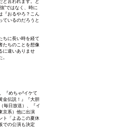
だと言われます。と
強”ではなく、時に
は『おるやろ？こん
っているのだろうと
たちに長い時を経て
者たちのことを想像
るに違いありませ
た。
、『めちゃ²イケて
黄金伝説！』『大胆
』（毎日放送）、『イ
東京系）他に出演
ント「よゐこの夏休
阪での公演も決定