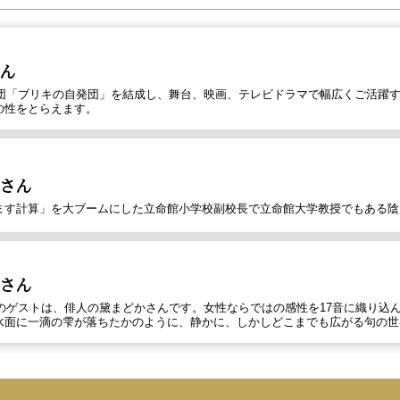
ん
に劇団「ブリキの自発団」を結成し、舞台、映画、テレビドラマで幅広くご活躍
の性をとらえます。
さん
ます計算」を大ブームにした立命館小学校副校長で立命館大学教授でもある陰
さん
最初のゲストは、俳人の黛まどかさんです。女性ならではの感性を17音に織り込
水面に一滴の雫が落ちたかのように、静かに、しかしどこまでも広がる句の世