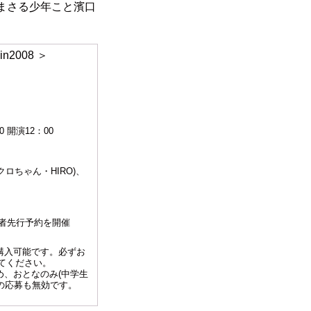
まさる少年こと濱口
2008 ＞
 開演12：00
ロちゃん・HIRO)、
者先行予約を開催
み購入可能です。必ずお
てください。
め、おとなのみ(中学生
の応募も無効です。