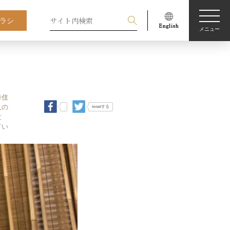
ラシ
メニュー
舞伎
人の
tweetする
世
てい