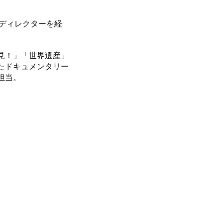
組ディレクターを経
見！」「世界遺産」
たドキュメンタリー
担当。