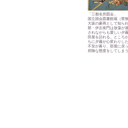
「三都名所図会」
国立国会図書館蔵（禁
大坂の豪商として知ら
那・伊左衛門は放蕩が
されながらも愛しい夕
田屋を訪れる。ところ
ちに夕霧が心変わりし
不安が募り、部屋に戻
邪険な態度をしてしま