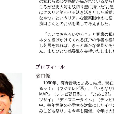
の変わらぬ心や感情が描かれているから
ころが歴史大河を紋切り型に描いた“お勉
はクスリと笑わせる活き活きとした感覚
なやつ』というリアルな観察眼ゆえに宿
濱口さんとのお話を通して考えました。
『こいつおもろいやろ？』と客席の私
ネタを投げかけてくれる江戸の作者や役
し芝居を観れば、きっと新たな発見があ
ん。またひとつ感客道を会得いたしまし
1990年、有野晋哉とよゐこ結成。現在
るッ！』（フジテレビ系）、『いきなり
MAP』（テレビ朝日系）、『よゐこ部
ツザイ』『ディズニータイム』（テレビ
中。毎年恒例の小学生を対象にしたイベ
みこども祭り」を今年も開催。今年は大