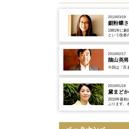
2010/03/19
銀粉蝶さ
1981年
という役者
2010/02/17
陰山英男
今回は「百
2010/01/18
黛まどか
2010年
ぶります。