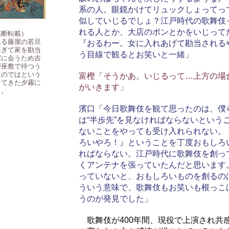
系の人。眼鏡かけてリュックしょってっ
似していじるでしょ？江戸時代の歌舞伎
れる人とか、大店のボンとかをいじって
無断転載）
れる藤屋の若旦
『おるわー。女に入れあげて勘当される
過ぎて家を勘当
う目線で観るとお笑いと一緒」
霧に会うため吉
が座敷で待つう
たのではという
富樫「そうかあ。いじるって…上方の場
ってきた夕霧に
がいきます」
う。
濱口「今日歌舞伎を観て思ったのは、僕
は“半歩先”を見なければならないという
ないことをやっても受け入れられない。
ろいやろ！』ということを丁度おもしろ
ればならない。江戸時代に歌舞伎を創っ
くアンテナを張っていたんだと思います
っていないと、おもしろいものを創るの
ういう意味で、歌舞伎もお笑いも根っこ
うのが発見でした」
歌舞伎が400年間、現役で上演され共