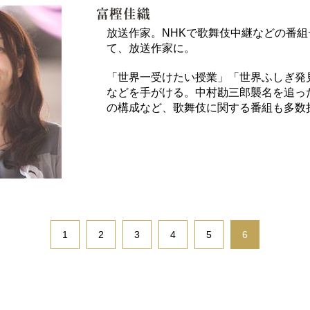
放送作家。NHKで歌舞伎中継などの番
て、放送作家に。
「世界一受けたい授業」「世界ふしぎ発
などを手がける。中村勘三郎襲名を追っ
の構成など、歌舞伎に関する番組も多数
1
2
3
4
5
6