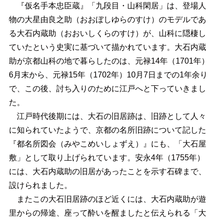
『仮名手本忠臣蔵』「九段目・山科閑居」は、登場人
物の大星由良之助（おおぼしゆらのすけ）のモデルであ
る大石内蔵助（おおいしくらのすけ）が、山科に隠棲し
ていたという史実に基づいて描かれています。大石内蔵
助が京都山科の地で暮らしたのは、元禄14年（1701年）
6月末から、元禄15年（1702年）10月7日までの1年余り
で、この後、討ち入りのために江戸へと下っていきまし
た。
江戸時代後期には、大石の旧居跡は、旧跡として人々
に知られていたようで、京都の名所旧跡について記した
『都名所図会（みやこめいしょずえ）』にも、「大石屋
敷」として取り上げられています。安永4年（1755年）
には、大石内蔵助の旧居があったことを示す石碑まで、
設けられました。
またこの大石旧居跡のほど近くには、大石内蔵助が遊
里からの帰途、座って酔いを醒ましたと伝えられる「大