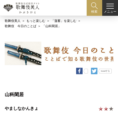
メニュー
検索
歌舞伎美人
もっと楽しむ
「薀蓄」を楽しむ
歌舞伎 今日のことば
「山科閑居」
tweetする
山科閑居
やましなかんきょ