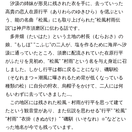
汐汲の姉妹が形見に残された衣を手に、去っていった
高貴の恋人在原行平（ありわらのゆきひら）を偲ぶとい
う、能の名曲『松風』にも取り上げられた"松風村雨伝
説"は神戸市須磨区に伝わる話です。
多井畑（たいはた）という土地の村長（むらおさ）の
娘、"もしほ" "こふじ"の二人が、塩を作るために海岸へ汐
汲に通っていたところ、須磨に配流されていた在原行平
がふたりを見初め、"松風" "村雨"という名を与え身近に召
しました。しかし行平は都に戻ることになり、磯馴松
（そなれまつ＝潮風に曝されるため背が低くなっている
種類の松）に自分の狩衣、烏帽子をかけて、二人には何
もいわずに去っていきました...。
この地区には残された松風・村雨が行平を思って建て
たという観音堂があり、また伝説を思わせる"行平" "松風"
"村雨" "衣掛（きぬがけ）" "磯馴（いそなれ）
"などとい
※
った地名が今でも残っています。