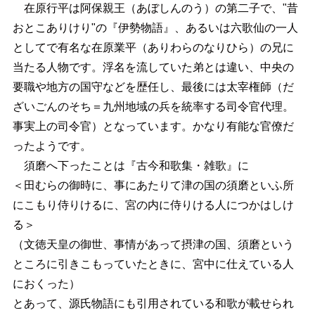
在原行平は阿保親王（あぼしんのう）の第二子で、"昔
おとこありけり"の『伊勢物語』、あるいは六歌仙の一人
としてで有名な在原業平（ありわらのなりひら）の兄に
当たる人物です。浮名を流していた弟とは違い、中央の
要職や地方の国守などを歴任し、最後には太宰権師（だ
ざいごんのそち＝九州地域の兵を統率する司令官代理。
事実上の司令官）となっています。かなり有能な官僚だ
ったようです。
須磨へ下ったことは『古今和歌集・雑歌』に
＜田むらの御時に、事にあたりて津の国の須磨といふ所
にこもり侍りけるに、宮の内に侍りける人につかはしけ
る＞
（文徳天皇の御世、事情があって摂津の国、須磨という
ところに引きこもっていたときに、宮中に仕えている人
におくった）
とあって、源氏物語にも引用されている和歌が載せられ