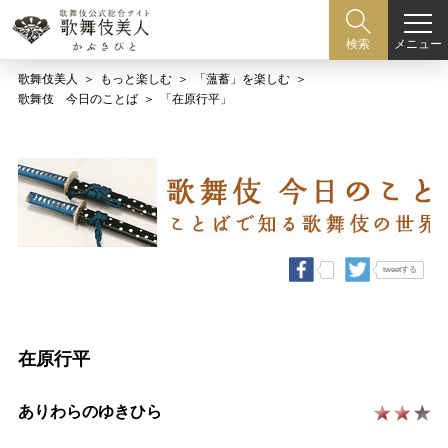
メニュー
検索
歌舞伎美人
もっと楽しむ
「薀蓄」を楽しむ
歌舞伎 今日のことば
「在原行平」
tweetする
在原行平
ありわらのゆきひら