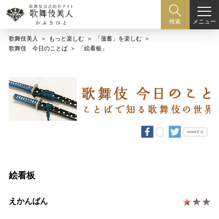
メニュー
検索
歌舞伎美人
もっと楽しむ
「薀蓄」を楽しむ
歌舞伎 今日のことば
「絵看板」
tweetする
絵看板
えかんばん