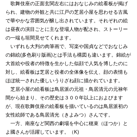
歌舞伎座の正面玄関左右にはおなじみの絵看板が掲げ
られ、建物の外観と共に江戸の芝居小屋を思わせる古風
で華やかな雰囲気が醸し出されています。それぞれの絵
は昼夜の演目ごとに主な登場人物が配され、ストーリー
の一端も垣間見せてくれます。
いずれも大判の肉筆画で、写楽や国貞などでおなじみ
の錦絵(多色刷り版画)とは手法も構図も違います。錦絵が
大首絵や役者の特徴を生かした似顔で人気を博したのに
対し、絵看板は芝居と役者の全体像を伝え、顔の表情も
ほぼ統一された優しいうりざね顔に描かれています。
芝居小屋の絵看板は鳥居派の元祖・鳥居清元の元禄年
間から始まり、その歴史は３００年以上におよびます
が、現在歌舞伎座の絵看板を描いているのは鳥居派初の
女性絵師である鳥居清光（きよみつ）さんです。
一方、南座など関西の劇場を中心に穂束（ほつか）と
よ國さんが活躍しています。（K)