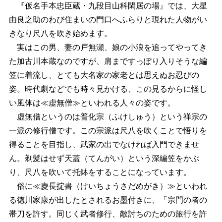
『仮名手本忠臣蔵・九段目山科閑居の場』では、大星
由良之助のわび住まいの門口へふらりと現れた人物がい
きなり尺八を吹き始めます。
実はこの男、妻の戸無瀬、娘の小浪を追ってやってき
た加古川本蔵なのですが、肩まですっぽり入りそうな編
笠に着流し、とても大名家の家老とは思えぬお忍びの
姿。時代劇などでも時々見かける、この見るからに怪し
い風体は≪虚無僧≫といわれる人々の姿です。
虚無僧というのは普化宗（ふけしゅう）という禅宗の
一派の修行僧です。この宗派は尺八を吹くことで悟りを
得ることを目指し、武家の出でなければ入門できませ
ん。剃髪はせず天蓋（てんがい）という深編笠をかぶ
り、尺八を吹いて托鉢をすることになっています。
俗に≪慶長掟書（けいちょうさだめがき）≫といわれ
る徳川家康が出したとされるお墨付きに、「宗門の者の
帯刀を許す。同じく武者修行、敵討ちのための旅行を許