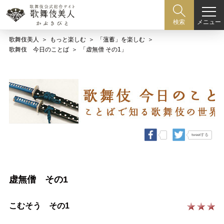
メニュー
検索
歌舞伎美人
もっと楽しむ
「薀蓄」を楽しむ
歌舞伎 今日のことば
「虚無僧 その1」
tweetする
虚無僧 その1
こむそう その1