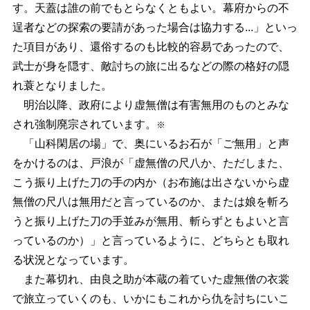
す。天蓋は誰の前でもとらなくともよい。幕府からの不
逞者などの探索の要請があった場合は協力する...」といっ
た項目があり、還俗するのも比較的容易であったので、
武士が身を隠す、敵討ちの旅に出るなどの際の格好の隠
れ蓑となりました。
明治以降、政府により虚無僧は有害無用のものとみな
され強制廃宗されています。
※
「山科閑居の場」で、奥にいるお石が「ご無用」と声
をかけるのは、戸浪が「虚無僧の尺八か、ただしまた、
こう振り上げた刀の手の内か（お布施は出さないから虚
無僧の尺八は無用だと言っているのか、または娘を斬ろ
うと振り上げた刀の手並みが無用、斬らずともよいと言
っているのか）」と言っているように、どちらとも取れ
る状況となっています。
また幕切れ、由良之助が本蔵の着ていた虚無僧の衣裳
で旅立っていくのも、いかにもこれから仇を討ちにいこ