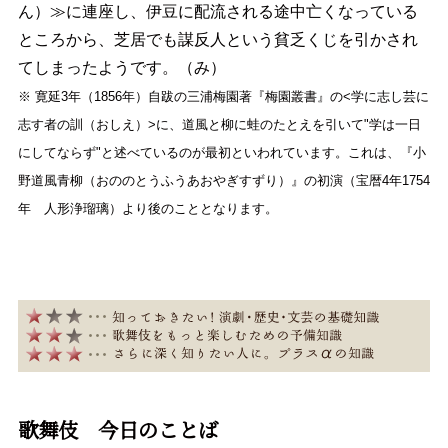
ん）≫に連座し、伊豆に配流される途中亡くなっている
ところから、芝居でも謀反人という貧乏くじを引かされ
てしまったようです。（み）
※ 寛延3年（1856年）自跋の三浦梅園著『梅園叢書』の<学に志し芸に
志す者の訓（おしえ）>に、道風と柳に蛙のたとえを引いて"学は一日
にしてならず"と述べているのが最初といわれています。これは、『小
野道風青柳（おののとうふうあおやぎすずり）』の初演（宝暦4年1754
年 人形浄瑠璃）より後のこととなります。
歌舞伎 今日のことば