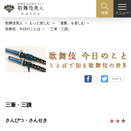
メニュー
検索
歌舞伎美人
もっと楽しむ
「薀蓄」を楽しむ
歌舞伎 今日のことば
「三筆・三蹟」
tweetする
三筆・三蹟
さんぴつ・さんせき