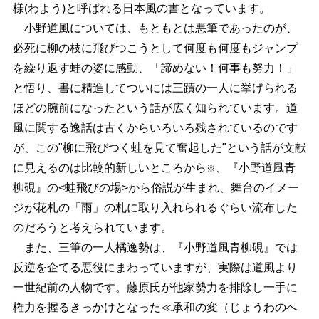
様(わよう)と呼ばれる日本風の書となっています。
小野道風については、もともとは悪筆であったのが、
必死に柳の枝に飛びつこうとして何度も何度もジャンプ
を繰り返す蛙の姿に感動、「諦めない！何事も努力！」
と悟り、書に精進してついには三蹟の一人に挙げられる
ほどの腕前になったという話が広く知られています。道
風に関する逸話は古くからいろいろ残されているのです
が、この"柳に飛びつく蛙を見て奮起した"という話が文献
に見えるのは比較的新しいところから
、『小野道風青
※
柳硯』の<蛙飛びの場>から俗説が生まれ、舞台のイメー
ジが花札の「雨」の札に取り入れられるぐらい流布した
のだろうと考えられています。
また、三筆の一人橘逸勢は、『小野道風青柳硯』では
反逆を企てる悪役にまわっていますが、実際は道風より
一世紀前の人物です。藤原氏が他家勢力を排除し一手に
権力を握るきっかけとなった≪承和の変（じょうわのへ