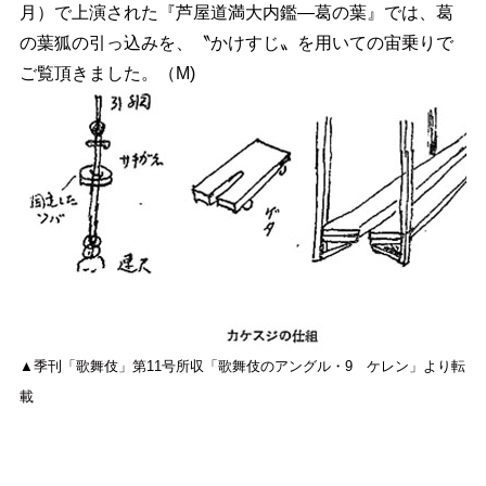
月）
で上演された『芦屋道満大内鑑―葛の葉』では、葛
の葉狐の引っ込みを、〝かけすじ〟を用いての宙乗りで
ご覧頂きました。（M)
▲季刊「歌舞伎」第11号所収「歌舞伎のアングル・9 ケレン」より転
載