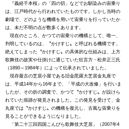
『義経千本桜』の「四の切」などでお馴染みの宙乗り
は、江戸時代から行われていたものです。しかし当時の
劇場で、どのような機構を用いて宙乗りを行っていたか
は、未だ不明の点が数多くあります。
現在のところ、かつての宙乗りの機構として、唯一、
判明しているのは、〝かけすじ〟と呼ばれる機構です。
絶えてしまった〝かけすじ〟の具体的な仕組みは、上方
歌舞伎の故実や仕掛けに通じていた狂言方・松井正三氏
（1890～1984年）によって伝承されていました。
現存最古の芝居小屋である旧金毘羅大芝居金丸座で
は、平成14年から16年まで、「平成の大改修」を行いま
したが、その折の調査で、かつて〝かけすじ〟が設けら
れていた痕跡が発見されました。この発見を受けて、金
丸座では〝かけすじ〟の機構を復元し、古風な宙乗りを
見ることができるようになりました。
「第二十三回四国こんぴら歌舞伎大芝居」（2007年4