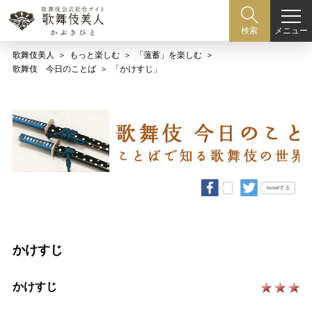
メニュー
検索
歌舞伎美人
もっと楽しむ
「薀蓄」を楽しむ
歌舞伎 今日のことば
「かけすじ」
tweetする
かけすじ
かけすじ