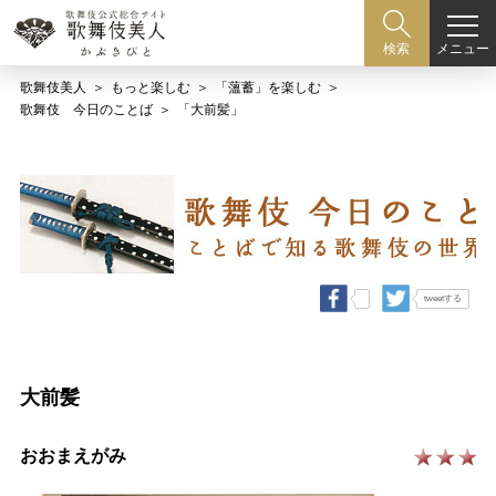
メニュー
検索
歌舞伎美人
もっと楽しむ
「薀蓄」を楽しむ
歌舞伎 今日のことば
「大前髪」
tweetする
大前髪
おおまえがみ