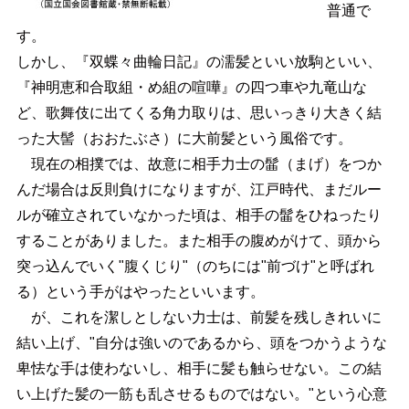
普通で
す。
しかし、『双蝶々曲輪日記』の濡髪といい放駒といい、
『神明恵和合取組・め組の喧嘩』の四つ車や九竜山な
ど、歌舞伎に出てくる角力取りは、思いっきり大きく結
った大髻（おおたぶさ）に大前髪という風俗です。
現在の相撲では、故意に相手力士の髷（まげ）をつか
んだ場合は反則負けになりますが、江戸時代、まだルー
ルが確立されていなかった頃は、相手の髷をひねったり
することがありました。また相手の腹めがけて、頭から
突っ込んでいく"腹くじり"（のちには"前づけ"と呼ばれ
る）という手がはやったといいます。
が、これを潔しとしない力士は、前髪を残しきれいに
結い上げ、"自分は強いのであるから、頭をつかうような
卑怯な手は使わないし、相手に髪も触らせない。この結
い上げた髪の一筋も乱させるものではない。"という心意