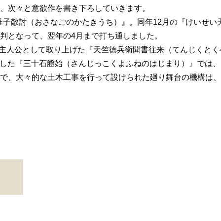
、次々と意欲作を書き下ろしていきます。
幼稚子敵討（おさなごのかたきうち）』。同年12月の『けいせ
判となって、翌年の4月まで打ち通しました。
を主人公として取り上げた『天竺徳兵衛聞書往来（てんじくと
演した『三十石艠始（さんじっこくよふねのはじまり）』では、
で、大々的な土木工事を行って設けられた廻り舞台の機構は、