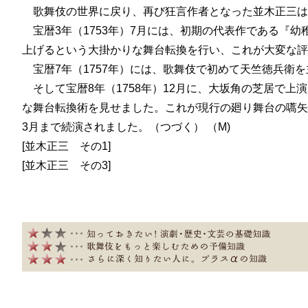
歌舞伎の世界に戻り、再び狂言作者となった並木正三は
宝暦3年（1753年）7月には、初期の代表作である『
上げるという大掛かりな舞台転換を行い、これが大変な評
宝暦7年（1757年）には、歌舞伎で初めて天竺徳兵衛
そして宝暦8年（1758年）12月に、大坂角の芝居で上
な舞台転換術を見せました。これが現行の廻り舞台の嚆矢
3月まで続演されました。（
つづく
） （M)
[並木正三 その1]
[並木正三 その3]