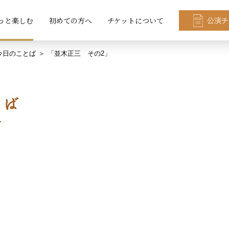
っと楽しむ
初めての方へ
チケットについて
公演チ
今日のことば
「並木正三 その2」