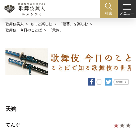
メニュー
検索
歌舞伎美人
もっと楽しむ
「薀蓄」を楽しむ
歌舞伎 今日のことば
「天狗」
tweetする
天狗
てんぐ