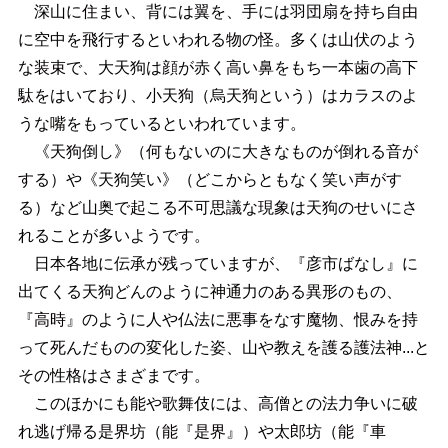
深山に住まい、背には翼を、手には羽団扇を持ち自由
に空中を飛行するといわれる物の怪。多くは山伏のよう
な装束で、大天狗は顔が赤く高い鼻をもち一本歯の高下
駄をはいており、小天狗（烏天狗という）はカラスのよ
うな嘴をもっているといわれています。
《天狗倒し》（何もないのに大きなものが倒れる音が
する）や《天狗笑い》（どこからともなく笑い声がす
る）など山奥で起こる不可思議な現象は天狗のせいにさ
れることが多いようです。
日本各地に伝承が残っていますが、『彦市ばなし』に
出てくる天狗どんのように神通力のある異形のもの、
『高時』のように人や仏法に悪事をなす魔物、恨みを持
って死んだものの変化した姿、山や教えを護る護法神...と
その性格はさまざまです。
このほかにも能や歌舞伎には、高僧との法力争いに破
れ逃げ帰る是界坊（能『是界』）や太郎坊（能『車