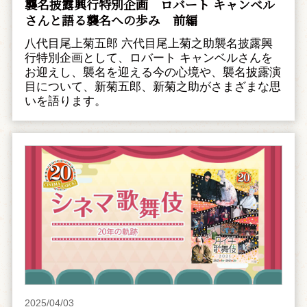
襲名披露興行特別企画 ――ロバート キャンベル
さんと語る襲名への歩み 前編
八代目尾上菊五郎 六代目尾上菊之助襲名披露興
行特別企画として、ロバート キャンベルさんを
お迎えし、襲名を迎える今の心境や、襲名披露演
目について、新菊五郎、新菊之助がさまざまな思
いを語ります。
2025/04/03