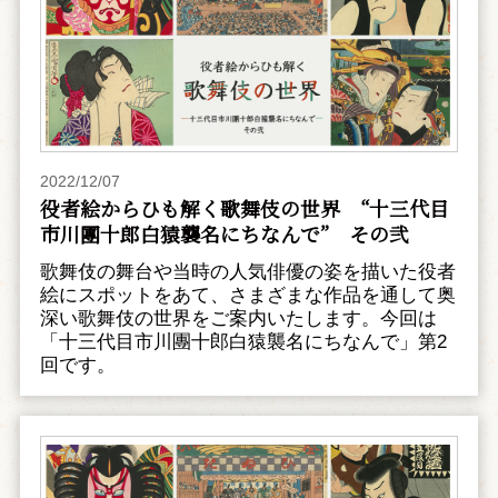
2022/12/07
役者絵からひも解く歌舞伎の世界 “十三代目
市川團十郎白猿襲名にちなんで” その弐
歌舞伎の舞台や当時の人気俳優の姿を描いた役者
絵にスポットをあて、さまざまな作品を通して奥
深い歌舞伎の世界をご案内いたします。今回は
「十三代目市川團十郎白猿襲名にちなんで」第2
回です。