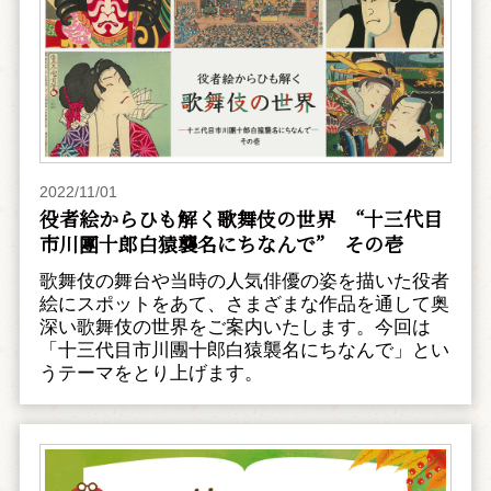
2022/11/01
役者絵からひも解く歌舞伎の世界 “十三代目
市川團十郎白猿襲名にちなんで” その壱
歌舞伎の舞台や当時の人気俳優の姿を描いた役者
絵にスポットをあて、さまざまな作品を通して奥
深い歌舞伎の世界をご案内いたします。今回は
「十三代目市川團十郎白猿襲名にちなんで」とい
うテーマをとり上げます。