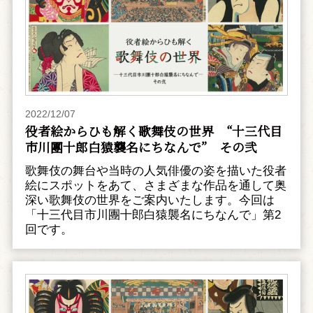
2022/12/07
役者絵からひも解く歌舞伎の世界 “十三代目
市川團十郎白猿襲名にちなんで” その弐
歌舞伎の舞台や当時の人気俳優の姿を描いた役者
絵にスポットをあて、さまざまな作品を通して奥
深い歌舞伎の世界をご案内いたします。今回は
「十三代目市川團十郎白猿襲名にちなんで」第2
回です。