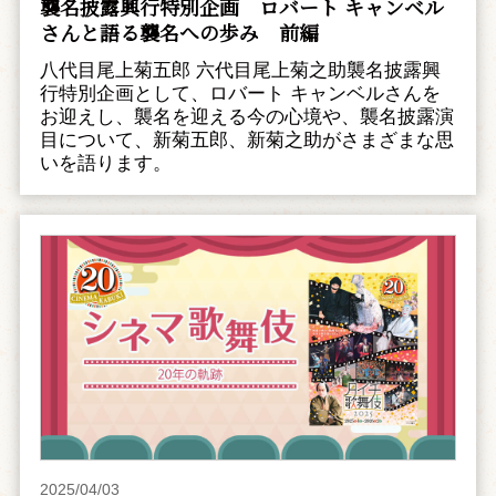
襲名披露興行特別企画 ――ロバート キャンベル
さんと語る襲名への歩み 前編
八代目尾上菊五郎 六代目尾上菊之助襲名披露興
行特別企画として、ロバート キャンベルさんを
お迎えし、襲名を迎える今の心境や、襲名披露演
目について、新菊五郎、新菊之助がさまざまな思
いを語ります。
2025/04/03