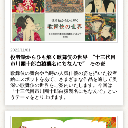
2022/11/01
役者絵からひも解く歌舞伎の世界 “十三代目
市川團十郎白猿襲名にちなんで” その壱
歌舞伎の舞台や当時の人気俳優の姿を描いた役者
絵にスポットをあて、さまざまな作品を通して奥
深い歌舞伎の世界をご案内いたします。今回は
「十三代目市川團十郎白猿襲名にちなんで」とい
うテーマをとり上げます。