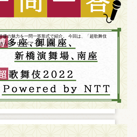
俳優の魅力を一問一答形式で紹介。 今回は、「超歌舞伎
中村獅童さんにクローズアップします。