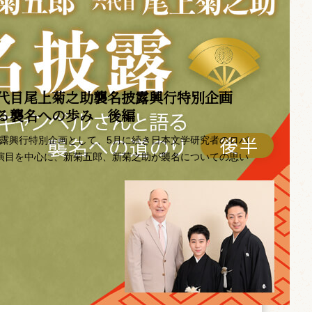
代目尾上菊之助襲名披露興行特別企画 ――
語る襲名への歩み 後編
披露興行特別企画として、5月に続き日本文学研究者のロバ
の演目を中心に、新菊五郎、新菊之助が襲名についての思い