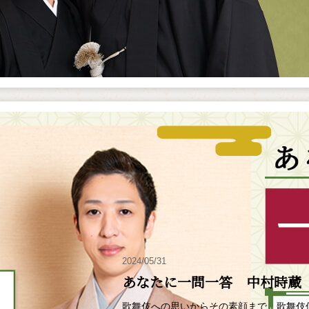
2024/05/31
あなたに一問一答 中村時蔵
歌舞伎への思いからその素顔まで、歌舞伎