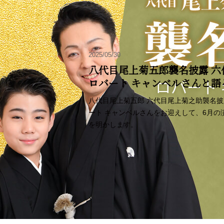
2025/05/30
八代目尾上菊五郎襲名披露 六
ロバート キャンベルさんと
八代目尾上菊五郎 六代目尾上菊之助襲名
ート キャンベルさんをお迎えして、6月
を明かします。