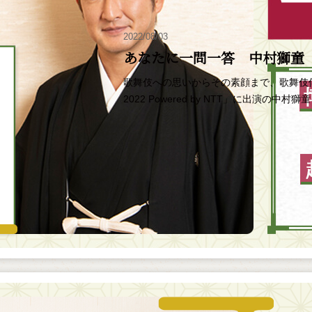
2022/08/03
あなたに一問一答 中村獅童
歌舞伎への思いからその素顔まで、歌舞伎
2022 Powered by NTT」に出演の