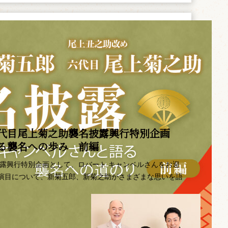
代目尾上菊之助襲名披露興行特別企画 ――
語る襲名への歩み 前編
披露興行特別企画として、ロバート キャンベルさんをお迎
演目について、新菊五郎、新菊之助がさまざまな思いを語