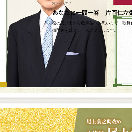
2026/07/17
あなたに一問一答 片岡仁左
役の思い出から歌舞伎への思いまで、歌舞
衛門さんにクローズアップします。