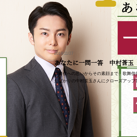
2019/11/27
あなたに一問一答 中村莟玉
歌舞伎への思いからその素顔まで、歌舞伎
たばかりの中村莟玉さんにクローズアップ