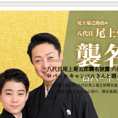
2025/05/02
八代目尾上菊五郎襲名披露 六
ロバート キャンベルさんと
八代目尾上菊五郎 六代目尾上菊之助襲名
えし、襲名を迎える今の心境や、襲名披露
ります。