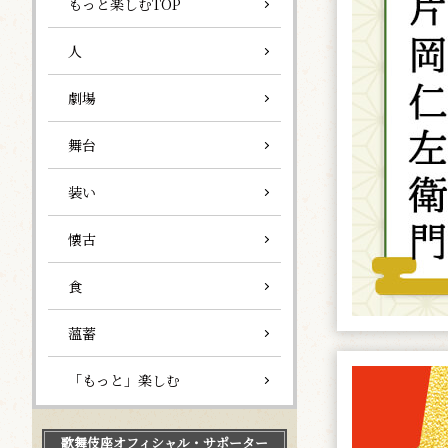
もっと楽しむTOP
人
劇場
舞台
装い
懐古
食
薀蓄
「もっと」楽しむ
歌舞伎座
オフィシャル・サポーター