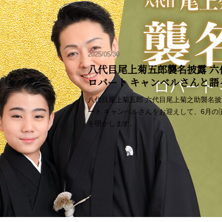
2025/05/30
八代目尾上菊五郎襲名披露 六
ロバート キャンベルさんと
八代目尾上菊五郎 六代目尾上菊之助襲名
ート キャンベルさんをお迎えして、6月
を明かします。