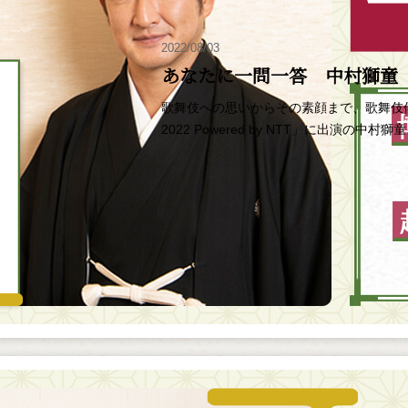
2022/08/03
あなたに一問一答 中村獅童
歌舞伎への思いからその素顔まで、歌舞伎
2022 Powered by NTT」に出演の