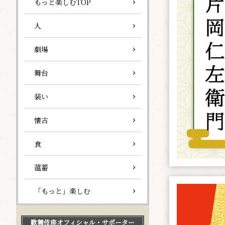
もっと楽しむTOP
人
劇場
舞台
装い
懐古
食
薀蓄
「もっと」楽しむ
歌舞伎座
オフィシャル・サポーター