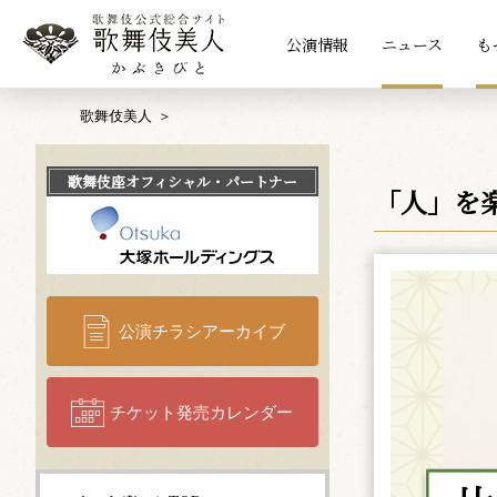
公演情報
ニュース
も
歌舞伎美人
歌舞伎座
オフィシャル・パートナー
「人」を
公演チラシアーカイブ
チケット発売カレンダー