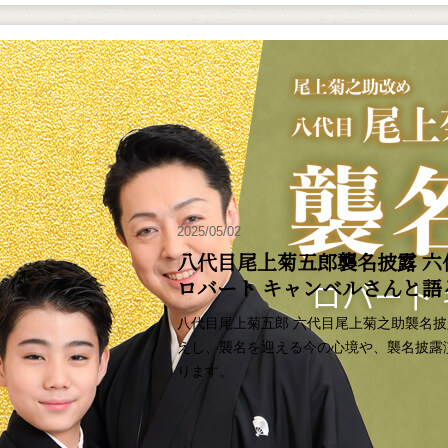
2025/05/02
八代目尾上菊五郎襲名披露 六
ロバート キャンベルさんと
八代目尾上菊五郎 六代目尾上菊之助襲名
えし、襲名を迎える今の心境や、襲名披露
ります。