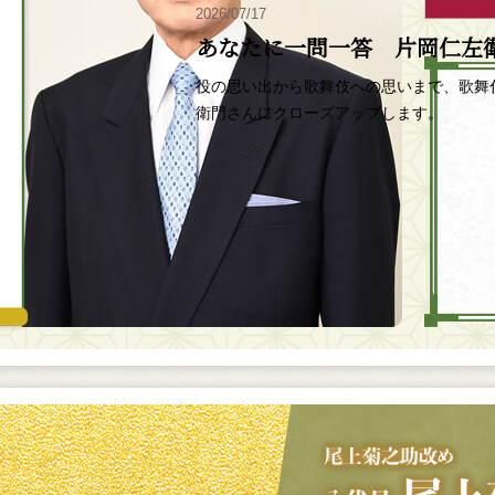
2026/07/17
あなたに一問一答 片岡仁左
役の思い出から歌舞伎への思いまで、歌舞
衛門さんにクローズアップします。