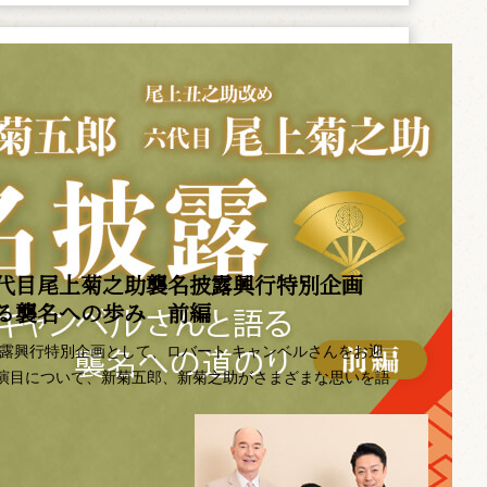
代目尾上菊之助襲名披露興行特別企画 ――
語る襲名への歩み 前編
披露興行特別企画として、ロバート キャンベルさんをお迎
演目について、新菊五郎、新菊之助がさまざまな思いを語