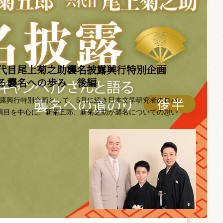
代目尾上菊之助襲名披露興行特別企画 ――
語る襲名への歩み 後編
披露興行特別企画として、5月に続き日本文学研究者のロバ
の演目を中心に、新菊五郎、新菊之助が襲名についての思い