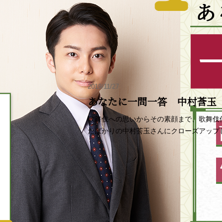
2019/11/27
あなたに一問一答 中村莟玉
歌舞伎への思いからその素顔まで、歌舞伎
たばかりの中村莟玉さんにクローズアップ