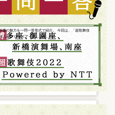
俳優の魅力を一問一答形式で紹介。 今回は、「超歌舞伎
中村獅童さんにクローズアップします。