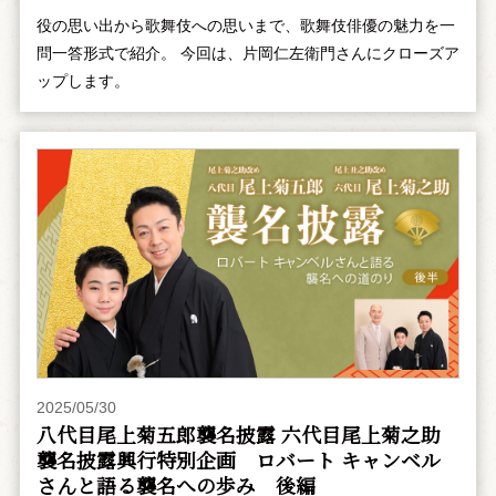
役の思い出から歌舞伎への思いまで、歌舞伎俳優の魅力を一
問一答形式で紹介。 今回は、片岡仁左衛門さんにクローズア
ップします。
2025/05/30
八代目尾上菊五郎襲名披露 六代目尾上菊之助
襲名披露興行特別企画 ――ロバート キャンベル
さんと語る襲名への歩み 後編