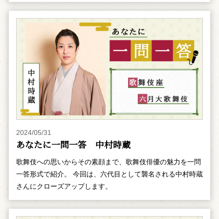
2024/05/31
あなたに一問一答 中村時蔵
歌舞伎への思いからその素顔まで、歌舞伎俳優の魅力を一問
一答形式で紹介。 今回は、六代目として襲名される中村時蔵
さんにクローズアップします。