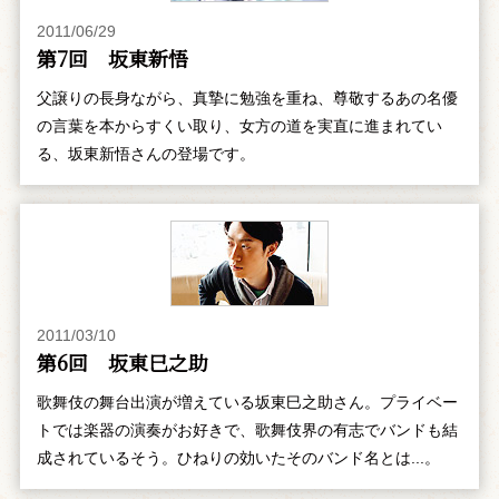
2011/06/29
第7回 坂東新悟
父譲りの長身ながら、真摯に勉強を重ね、尊敬するあの名優
の言葉を本からすくい取り、女方の道を実直に進まれてい
る、坂東新悟さんの登場です。
2011/03/10
第6回 坂東巳之助
歌舞伎の舞台出演が増えている坂東巳之助さん。プライベー
トでは楽器の演奏がお好きで、歌舞伎界の有志でバンドも結
成されているそう。ひねりの効いたそのバンド名とは...。