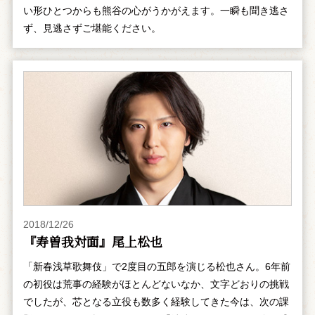
い形ひとつからも熊谷の心がうかがえます。一瞬も聞き逃さ
ず、見逃さずご堪能ください。
2018/12/26
『寿曽我対面』尾上松也
「新春浅草歌舞伎」で2度目の五郎を演じる松也さん。6年前
の初役は荒事の経験がほとんどないなか、文字どおりの挑戦
でしたが、芯となる立役も数多く経験してきた今は、次の課