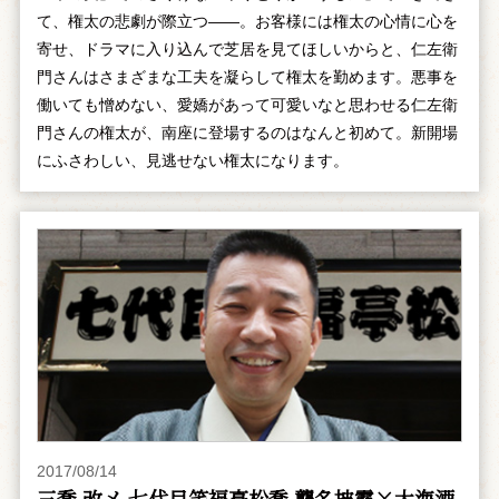
て、権太の悲劇が際立つ――。お客様には権太の心情に心を
寄せ、ドラマに入り込んで芝居を見てほしいからと、仁左衛
門さんはさまざまな工夫を凝らして権太を勤めます。悪事を
働いても憎めない、愛嬌があって可愛いなと思わせる仁左衛
門さんの権太が、南座に登場するのはなんと初めて。新開場
にふさわしい、見逃せない権太になります。
2017/08/14
三喬 改メ 七代目笑福亭松喬 襲名披露×大海酒