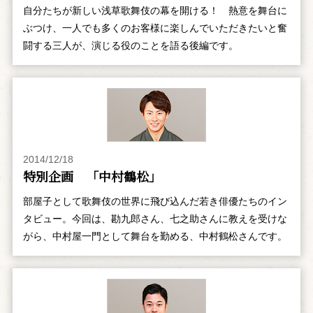
自分たちが新しい浅草歌舞伎の幕を開ける！ 熱意を舞台に
ぶつけ、一人でも多くのお客様に楽しんでいただきたいと奮
闘する三人が、演じる役のことを語る後編です。
2014/12/18
特別企画 「中村鶴松」
部屋子として歌舞伎の世界に飛び込んだ若き俳優たちのイン
タビュー。今回は、勘九郎さん、七之助さんに教えを受けな
がら、中村屋一門として舞台を勤める、中村鶴松さんです。