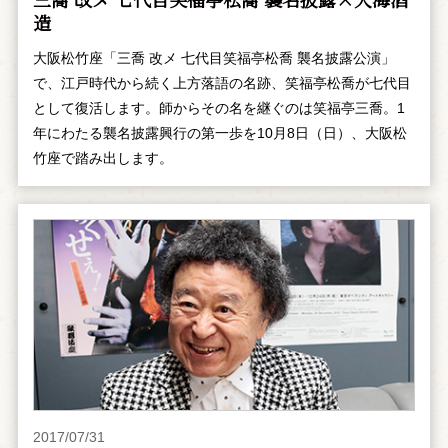
造
大阪松竹座「三喬 改メ 七代目笑福亭松喬 襲名披露公演」
で、江戸時代から続く上方落語の名跡、笑福亭松喬が七代目
として復活します。師からその名を継ぐのは笑福亭三喬。1
年にわたる襲名披露興行の第一歩を10月8日（日）、大阪松
竹座で踏み出します。
2017/07/31