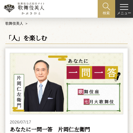
メニュー
検索
歌舞伎美人
「人」を楽しむ
2026/07/17
あなたに一問一答 片岡仁左衛門