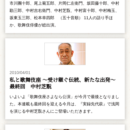
市川團十郎、尾上菊五郎、片岡仁左衛門、坂田藤十郎、中村
勘三郎、中村吉右衛門、中村芝翫、中村富十郎、中村梅玉、
坂東玉三郎、松本幸四郎 （五十音順） 11人の語り手ほ
か、歌舞伎俳優が総出演。
2010/04/01
私と歌舞伎座 ～受け継ぐ伝統、新たな出発～
最終回 中村芝翫
いよいよ「歌舞伎座さよなら公演」が今月で最後となりまし
た。本連載も最終回を迎える今月は、『実録先代萩』で浅岡
を演じる中村芝翫さんにご登場いただきます。