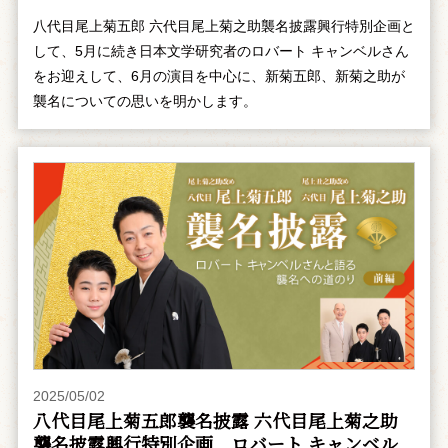
八代目尾上菊五郎 六代目尾上菊之助襲名披露興行特別企画と
して、5月に続き日本文学研究者のロバート キャンベルさん
をお迎えして、6月の演目を中心に、新菊五郎、新菊之助が
襲名についての思いを明かします。
2025/05/02
八代目尾上菊五郎襲名披露 六代目尾上菊之助
襲名披露興行特別企画 ――ロバート キャンベル