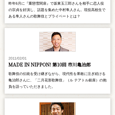
昨年6月に『重戀雪関扉』で坂東玉三郎さんを相手に恋人役
の宗貞を好演し、話題を集めた中村隼人さん。現役高校生で
ある隼人さんの歌舞伎とプライベートとは？
2011/02/01
MADE IN NIPPON! 第10回 市川亀治郎
歌舞伎の伝統を受け継ぎながら、現代性を果敢に注ぎ続ける
亀治郎さんに、「二月花形歌舞伎」（ル テアトル銀座）の抱
負を語っていただきました。