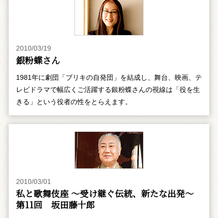
2010/03/19
銀粉蝶さん
1981年に劇団「ブリキの自発団」を結成し、舞台、映画、テ
レビドラマで幅広くご活躍する銀粉蝶さんの視線は「役を生
きる」という役者の性をとらえます。
2010/03/01
私と歌舞伎座 ～受け継ぐ伝統、新たな出発～
第11回 坂田藤十郎