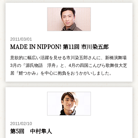
2011/03/01
MADE IN NIPPON! 第11回 市川染五郎
意欲的に幅広い活躍を見せる市川染五郎さんに、新橋演舞場
3月の『源氏物語 浮舟』と、4月の四国こんぴら歌舞伎大芝
居『鯉つかみ』を中心に抱負をおうかがいしました。
2011/02/10
第5回 中村隼人