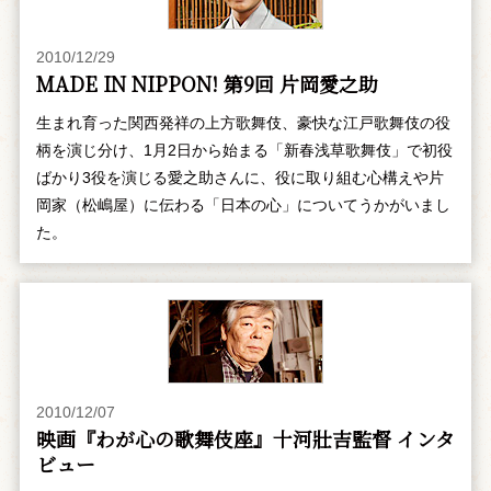
2010/12/29
MADE IN NIPPON! 第9回 片岡愛之助
生まれ育った関西発祥の上方歌舞伎、豪快な江戸歌舞伎の役
柄を演じ分け、1月2日から始まる「新春浅草歌舞伎」で初役
ばかり3役を演じる愛之助さんに、役に取り組む心構えや片
岡家（松嶋屋）に伝わる「日本の心」についてうかがいまし
た。
2010/12/07
映画『わが心の歌舞伎座』十河壯吉監督 インタ
ビュー