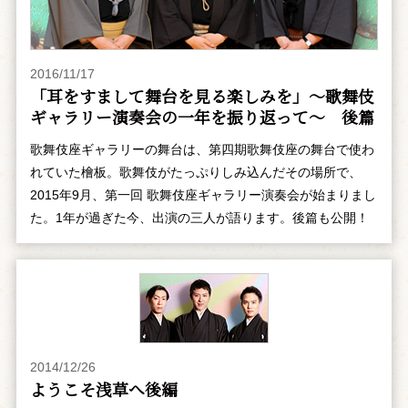
2016/11/17
「耳をすまして舞台を見る楽しみを」～歌舞伎
ギャラリー演奏会の一年を振り返って～ 後篇
歌舞伎座ギャラリーの舞台は、第四期歌舞伎座の舞台で使わ
れていた檜板。歌舞伎がたっぷりしみ込んだその場所で、
2015年9月、第一回 歌舞伎座ギャラリー演奏会が始まりまし
た。1年が過ぎた今、出演の三人が語ります。後篇も公開！
2014/12/26
ようこそ浅草へ――後編