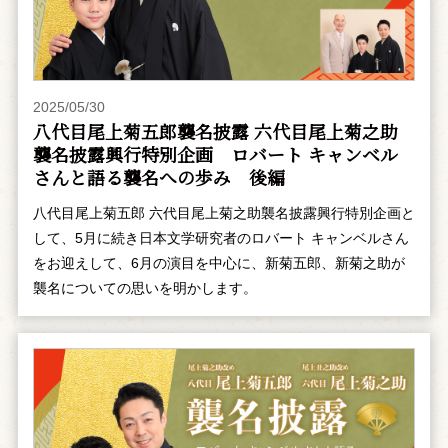
2025/05/30
八代目尾上菊五郎襲名披露 六代目尾上菊之助
襲名披露興行特別企画 ――ロバート キャンベル
さんと語る襲名への歩み 後編
八代目尾上菊五郎 六代目尾上菊之助襲名披露興行特別企画と
して、5月に続き日本文学研究者のロバート キャンベルさん
をお迎えして、6月の演目を中心に、新菊五郎、新菊之助が
襲名についての思いを明かします。