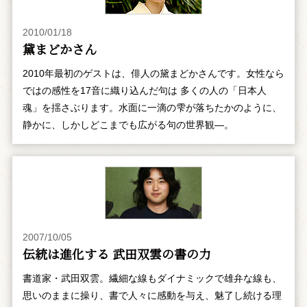
2010/01/18
黛まどかさん
2010年最初のゲストは、俳人の黛まどかさんです。女性なら
ではの感性を17音に織り込んだ句は 多くの人の「日本人
魂」を揺さぶります。水面に一滴の雫が落ちたかのように、
静かに、しかしどこまでも広がる句の世界観―。
2007/10/05
伝統は進化する 武田双雲の書の力
書道家・武田双雲。繊細な線もダイナミックで雄弁な線も、
思いのままに操り、書で人々に感動を与え、魅了し続ける理