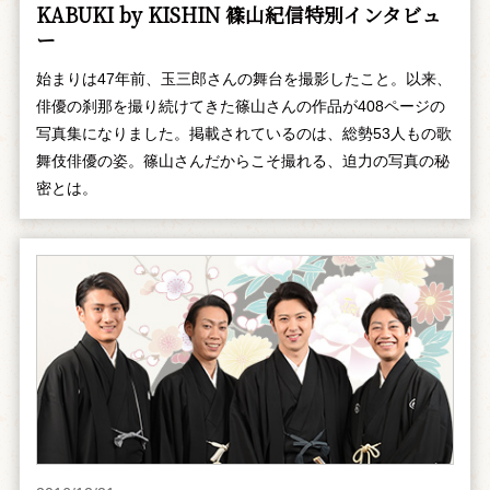
KABUKI by KISHIN 篠山紀信特別インタビュ
ー
始まりは47年前、玉三郎さんの舞台を撮影したこと。以来、
俳優の刹那を撮り続けてきた篠山さんの作品が408ページの
写真集になりました。掲載されているのは、総勢53人もの歌
舞伎俳優の姿。篠山さんだからこそ撮れる、迫力の写真の秘
密とは。