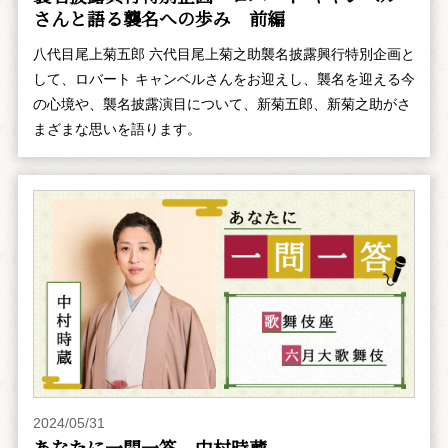
さんと語る襲名への歩み 前編
八代目尾上菊五郎 六代目尾上菊之助襲名披露興行特別企画と
して、ロバート キャンベルさんをお迎えし、襲名を迎える今
の心境や、襲名披露演目について、新菊五郎、新菊之助がさ
まざまな思いを語ります。
2024/05/31
あなたに一問一答 中村時蔵