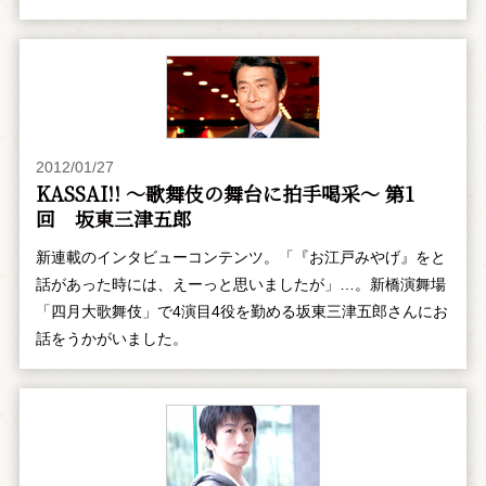
2012/01/27
KASSAI!! ～歌舞伎の舞台に拍手喝采～ 第1
回 坂東三津五郎
新連載のインタビューコンテンツ。「『お江戸みやげ』をと
話があった時には、えーっと思いましたが」…。新橋演舞場
「四月大歌舞伎」で4演目4役を勤める坂東三津五郎さんにお
話をうかがいました。