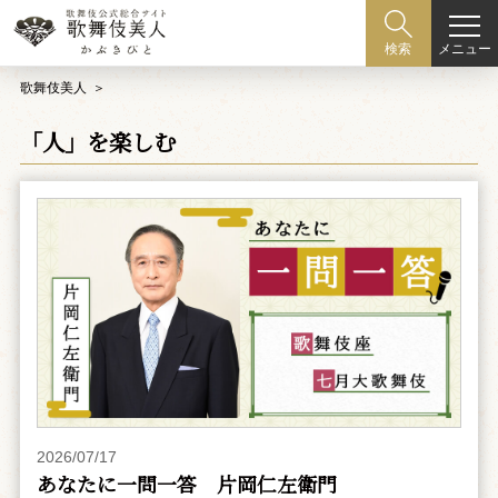
メニュー
検索
歌舞伎美人
「人」を楽しむ
2026/07/17
あなたに一問一答 片岡仁左衛門