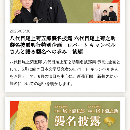
2025/05/30
八代目尾上菊五郎襲名披露 六代目尾上菊之助
襲名披露興行特別企画 ――ロバート キャンベル
さんと語る襲名への歩み 後編
八代目尾上菊五郎 六代目尾上菊之助襲名披露興行特別企画と
して、5月に続き日本文学研究者のロバート キャンベルさん
をお迎えして、6月の演目を中心に、新菊五郎、新菊之助が
襲名についての思いを明かします。