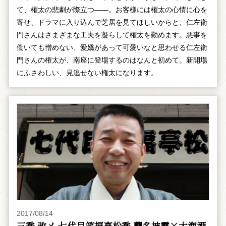
て、権太の悲劇が際立つ――。お客様には権太の心情に心を
寄せ、ドラマに入り込んで芝居を見てほしいからと、仁左衛
門さんはさまざまな工夫を凝らして権太を勤めます。悪事を
働いても憎めない、愛嬌があって可愛いなと思わせる仁左衛
門さんの権太が、南座に登場するのはなんと初めて。新開場
にふさわしい、見逃せない権太になります。
2017/08/14
三喬 改メ 七代目笑福亭松喬 襲名披露×大海酒