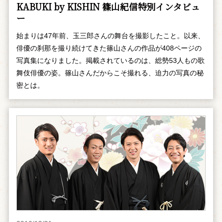
KABUKI by KISHIN 篠山紀信特別インタビュ
ー
始まりは47年前、玉三郎さんの舞台を撮影したこと。以来、
俳優の刹那を撮り続けてきた篠山さんの作品が408ページの
写真集になりました。掲載されているのは、総勢53人もの歌
舞伎俳優の姿。篠山さんだからこそ撮れる、迫力の写真の秘
密とは。