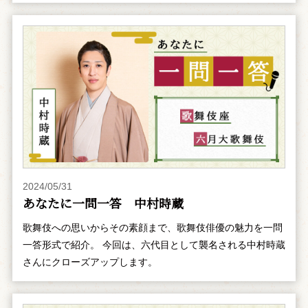
2024/05/31
あなたに一問一答 中村時蔵
歌舞伎への思いからその素顔まで、歌舞伎俳優の魅力を一問
一答形式で紹介。 今回は、六代目として襲名される中村時蔵
さんにクローズアップします。