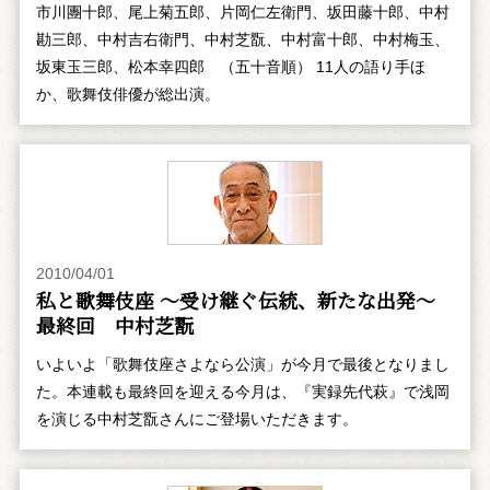
市川團十郎、尾上菊五郎、片岡仁左衛門、坂田藤十郎、中村
勘三郎、中村吉右衛門、中村芝翫、中村富十郎、中村梅玉、
坂東玉三郎、松本幸四郎 （五十音順） 11人の語り手ほ
か、歌舞伎俳優が総出演。
2010/04/01
私と歌舞伎座 ～受け継ぐ伝統、新たな出発～
最終回 中村芝翫
いよいよ「歌舞伎座さよなら公演」が今月で最後となりまし
た。本連載も最終回を迎える今月は、『実録先代萩』で浅岡
を演じる中村芝翫さんにご登場いただきます。