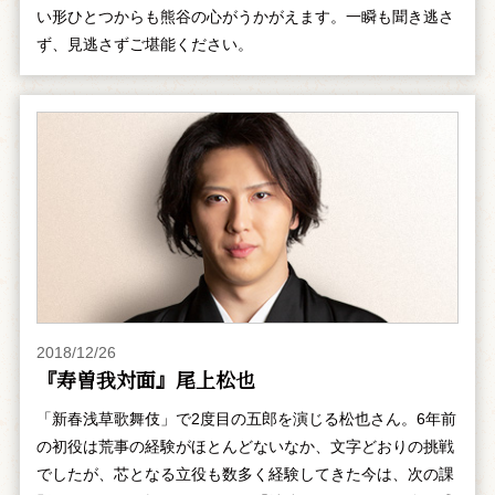
い形ひとつからも熊谷の心がうかがえます。一瞬も聞き逃さ
ず、見逃さずご堪能ください。
2018/12/26
『寿曽我対面』尾上松也
「新春浅草歌舞伎」で2度目の五郎を演じる松也さん。6年前
の初役は荒事の経験がほとんどないなか、文字どおりの挑戦
でしたが、芯となる立役も数多く経験してきた今は、次の課