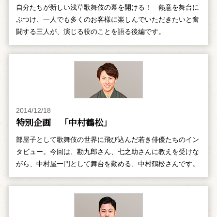
自分たちが新しい浅草歌舞伎の幕を開ける！ 熱意を舞台に
ぶつけ、一人でも多くのお客様に楽しんでいただきたいと奮
闘する三人が、演じる役のことを語る後編です。
2014/12/18
特別企画 「中村鶴松」
部屋子として歌舞伎の世界に飛び込んだ若き俳優たちのイン
タビュー。今回は、勘九郎さん、七之助さんに教えを受けな
がら、中村屋一門として舞台を勤める、中村鶴松さんです。