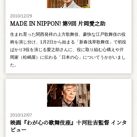
2010/12/29
MADE IN NIPPON! 第9回 片岡愛之助
生まれ育った関西発祥の上方歌舞伎、豪快な江戸歌舞伎の役
柄を演じ分け、1月2日から始まる「新春浅草歌舞伎」で初役
ばかり3役を演じる愛之助さんに、役に取り組む心構えや片
岡家（松嶋屋）に伝わる「日本の心」についてうかがいまし
た。
2010/12/07
映画『わが心の歌舞伎座』十河壯吉監督 インタ
ビュー