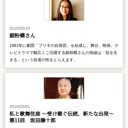
2010/03/19
銀粉蝶さん
1981年に劇団「ブリキの自発団」を結成し、舞台、映画、テ
レビドラマで幅広くご活躍する銀粉蝶さんの視線は「役を生
きる」という役者の性をとらえます。
2010/03/01
私と歌舞伎座 ～受け継ぐ伝統、新たな出発～
第11回 坂田藤十郎