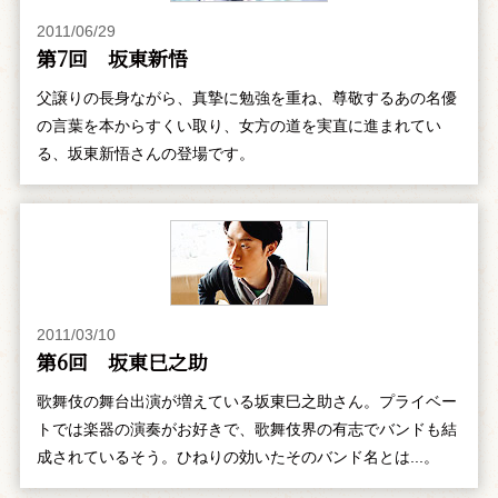
2011/06/29
第7回 坂東新悟
父譲りの長身ながら、真摯に勉強を重ね、尊敬するあの名優
の言葉を本からすくい取り、女方の道を実直に進まれてい
る、坂東新悟さんの登場です。
2011/03/10
第6回 坂東巳之助
歌舞伎の舞台出演が増えている坂東巳之助さん。プライベー
トでは楽器の演奏がお好きで、歌舞伎界の有志でバンドも結
成されているそう。ひねりの効いたそのバンド名とは...。