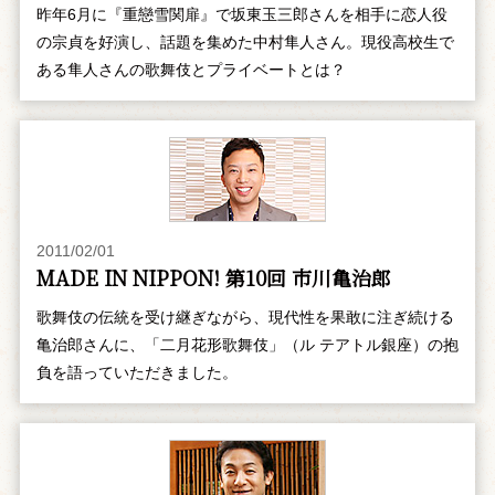
昨年6月に『重戀雪関扉』で坂東玉三郎さんを相手に恋人役
の宗貞を好演し、話題を集めた中村隼人さん。現役高校生で
ある隼人さんの歌舞伎とプライベートとは？
2011/02/01
MADE IN NIPPON! 第10回 市川亀治郎
歌舞伎の伝統を受け継ぎながら、現代性を果敢に注ぎ続ける
亀治郎さんに、「二月花形歌舞伎」（ル テアトル銀座）の抱
負を語っていただきました。