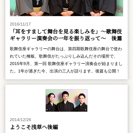
2016/11/17
「耳をすまして舞台を見る楽しみを」～歌舞伎
ギャラリー演奏会の一年を振り返って～ 後篇
歌舞伎座ギャラリーの舞台は、第四期歌舞伎座の舞台で使わ
れていた檜板。歌舞伎がたっぷりしみ込んだその場所で、
2015年9月、第一回 歌舞伎座ギャラリー演奏会が始まりまし
た。1年が過ぎた今、出演の三人が語ります。後篇も公開！
2014/12/26
ようこそ浅草へ――後編