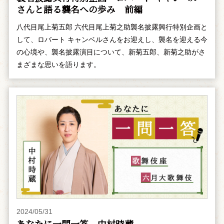
さんと語る襲名への歩み 前編
八代目尾上菊五郎 六代目尾上菊之助襲名披露興行特別企画と
して、ロバート キャンベルさんをお迎えし、襲名を迎える今
の心境や、襲名披露演目について、新菊五郎、新菊之助がさ
まざまな思いを語ります。
2024/05/31
あなたに一問一答 中村時蔵