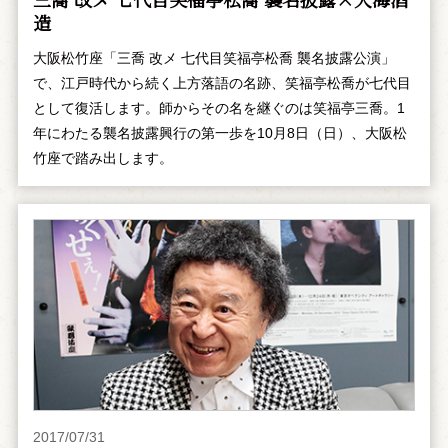
造
大阪松竹座「三喬 改メ 七代目笑福亭松喬 襲名披露公演」
で、江戸時代から続く上方落語の名跡、笑福亭松喬が七代目
として復活します。師からその名を継ぐのは笑福亭三喬。1
年にわたる襲名披露興行の第一歩を10月8日（日）、大阪松
竹座で踏み出します。
2017/07/31