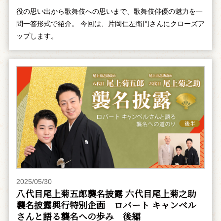
役の思い出から歌舞伎への思いまで、歌舞伎俳優の魅力を一
問一答形式で紹介。 今回は、片岡仁左衛門さんにクローズア
ップします。
2025/05/30
八代目尾上菊五郎襲名披露 六代目尾上菊之助
襲名披露興行特別企画 ――ロバート キャンベル
さんと語る襲名への歩み 後編