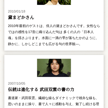
2010/01/18
黛まどかさん
2010年最初のゲストは、俳人の黛まどかさんです。女性なら
ではの感性を17音に織り込んだ句は 多くの人の「日本人
魂」を揺さぶります。水面に一滴の雫が落ちたかのように、
静かに、しかしどこまでも広がる句の世界観―。
2007/10/05
伝統は進化する 武田双雲の書の力
書道家・武田双雲。繊細な線もダイナミックで雄弁な線も、
思いのままに操り、書で人々に感動を与え、魅了し続ける理