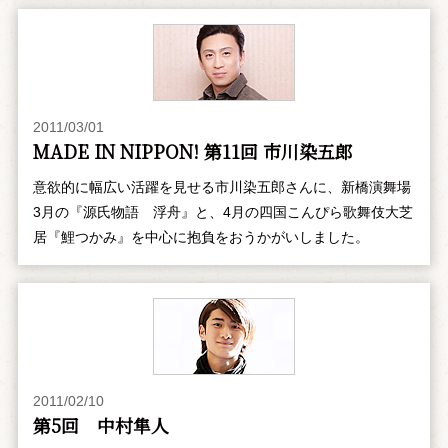
2011/03/01
MADE IN NIPPON! 第11回 市川染五郎
意欲的に幅広い活躍を見せる市川染五郎さんに、新橋演舞場
3月の『源氏物語 浮舟』と、4月の四国こんぴら歌舞伎大芝
居『鯉つかみ』を中心に抱負をおうかがいしました。
2011/02/10
第5回 中村隼人