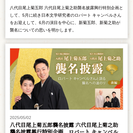
八代目尾上菊五郎 六代目尾上菊之助襲名披露興行特別企画と
して、5月に続き日本文学研究者のロバート キャンベルさん
をお迎えして、6月の演目を中心に、新菊五郎、新菊之助が
襲名についての思いを明かします。
2025/05/02
八代目尾上菊五郎襲名披露 六代目尾上菊之助
襲名披露興行特別企画 ――ロバート キャンベル