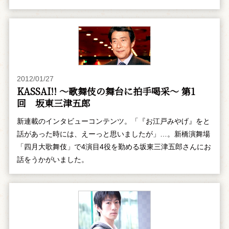
2012/01/27
KASSAI!! ～歌舞伎の舞台に拍手喝采～ 第1
回 坂東三津五郎
新連載のインタビューコンテンツ。「『お江戸みやげ』をと
話があった時には、えーっと思いましたが」…。新橋演舞場
「四月大歌舞伎」で4演目4役を勤める坂東三津五郎さんにお
話をうかがいました。