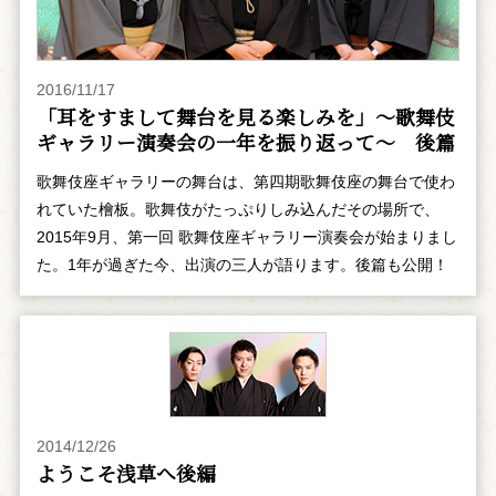
2016/11/17
「耳をすまして舞台を見る楽しみを」～歌舞伎
ギャラリー演奏会の一年を振り返って～ 後篇
歌舞伎座ギャラリーの舞台は、第四期歌舞伎座の舞台で使わ
れていた檜板。歌舞伎がたっぷりしみ込んだその場所で、
2015年9月、第一回 歌舞伎座ギャラリー演奏会が始まりまし
た。1年が過ぎた今、出演の三人が語ります。後篇も公開！
2014/12/26
ようこそ浅草へ――後編