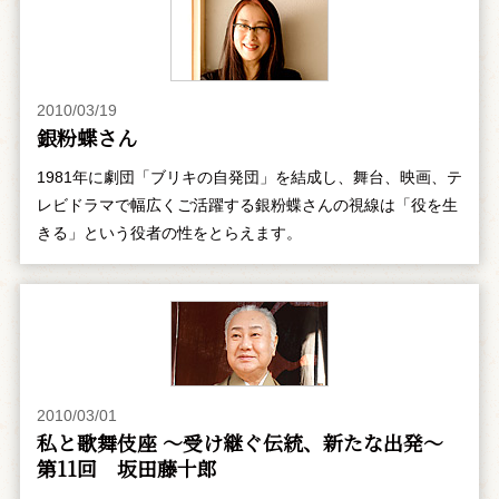
2010/03/19
銀粉蝶さん
1981年に劇団「ブリキの自発団」を結成し、舞台、映画、テ
レビドラマで幅広くご活躍する銀粉蝶さんの視線は「役を生
きる」という役者の性をとらえます。
2010/03/01
私と歌舞伎座 ～受け継ぐ伝統、新たな出発～
第11回 坂田藤十郎