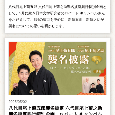
八代目尾上菊五郎 六代目尾上菊之助襲名披露興行特別企画と
して、5月に続き日本文学研究者のロバート キャンベルさん
をお迎えして、6月の演目を中心に、新菊五郎、新菊之助が
襲名についての思いを明かします。
2025/05/02
八代目尾上菊五郎襲名披露 六代目尾上菊之助
襲名披露興行特別企画 ――ロバート キャンベル