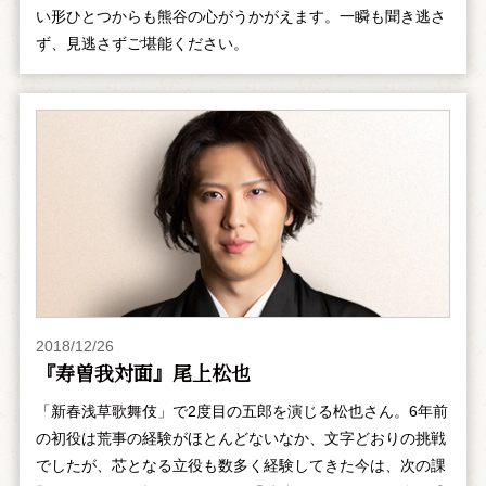
い形ひとつからも熊谷の心がうかがえます。一瞬も聞き逃さ
ず、見逃さずご堪能ください。
2018/12/26
『寿曽我対面』尾上松也
「新春浅草歌舞伎」で2度目の五郎を演じる松也さん。6年前
の初役は荒事の経験がほとんどないなか、文字どおりの挑戦
でしたが、芯となる立役も数多く経験してきた今は、次の課