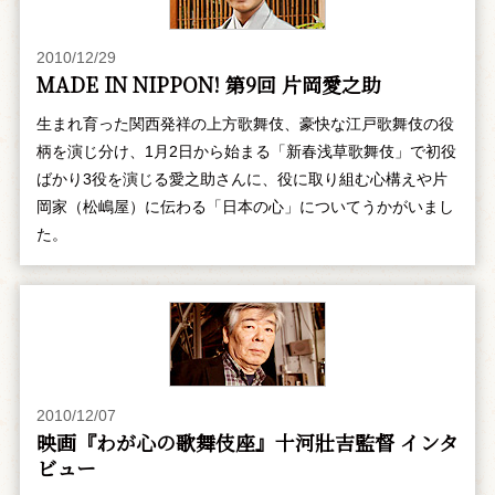
2010/12/29
MADE IN NIPPON! 第9回 片岡愛之助
生まれ育った関西発祥の上方歌舞伎、豪快な江戸歌舞伎の役
柄を演じ分け、1月2日から始まる「新春浅草歌舞伎」で初役
ばかり3役を演じる愛之助さんに、役に取り組む心構えや片
岡家（松嶋屋）に伝わる「日本の心」についてうかがいまし
た。
2010/12/07
映画『わが心の歌舞伎座』十河壯吉監督 インタ
ビュー