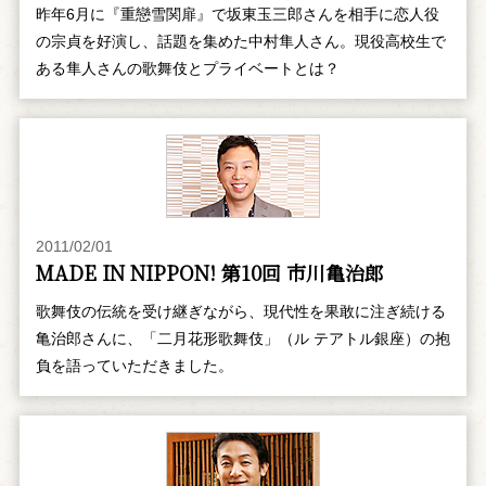
昨年6月に『重戀雪関扉』で坂東玉三郎さんを相手に恋人役
の宗貞を好演し、話題を集めた中村隼人さん。現役高校生で
ある隼人さんの歌舞伎とプライベートとは？
2011/02/01
MADE IN NIPPON! 第10回 市川亀治郎
歌舞伎の伝統を受け継ぎながら、現代性を果敢に注ぎ続ける
亀治郎さんに、「二月花形歌舞伎」（ル テアトル銀座）の抱
負を語っていただきました。