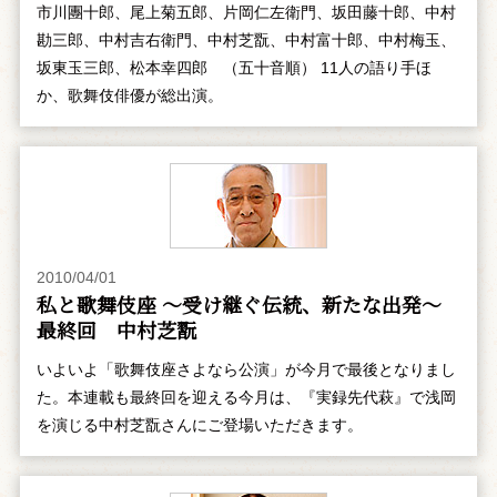
市川團十郎、尾上菊五郎、片岡仁左衛門、坂田藤十郎、中村
勘三郎、中村吉右衛門、中村芝翫、中村富十郎、中村梅玉、
坂東玉三郎、松本幸四郎 （五十音順） 11人の語り手ほ
か、歌舞伎俳優が総出演。
2010/04/01
私と歌舞伎座 ～受け継ぐ伝統、新たな出発～
最終回 中村芝翫
いよいよ「歌舞伎座さよなら公演」が今月で最後となりまし
た。本連載も最終回を迎える今月は、『実録先代萩』で浅岡
を演じる中村芝翫さんにご登場いただきます。