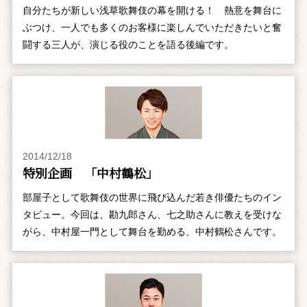
自分たちが新しい浅草歌舞伎の幕を開ける！ 熱意を舞台に
ぶつけ、一人でも多くのお客様に楽しんでいただきたいと奮
闘する三人が、演じる役のことを語る後編です。
2014/12/18
特別企画 「中村鶴松」
部屋子として歌舞伎の世界に飛び込んだ若き俳優たちのイン
タビュー。今回は、勘九郎さん、七之助さんに教えを受けな
がら、中村屋一門として舞台を勤める、中村鶴松さんです。