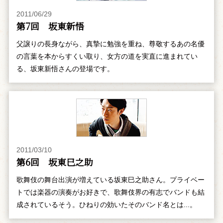
2011/06/29
第7回 坂東新悟
父譲りの長身ながら、真摯に勉強を重ね、尊敬するあの名優
の言葉を本からすくい取り、女方の道を実直に進まれてい
る、坂東新悟さんの登場です。
2011/03/10
第6回 坂東巳之助
歌舞伎の舞台出演が増えている坂東巳之助さん。プライベー
トでは楽器の演奏がお好きで、歌舞伎界の有志でバンドも結
成されているそう。ひねりの効いたそのバンド名とは...。