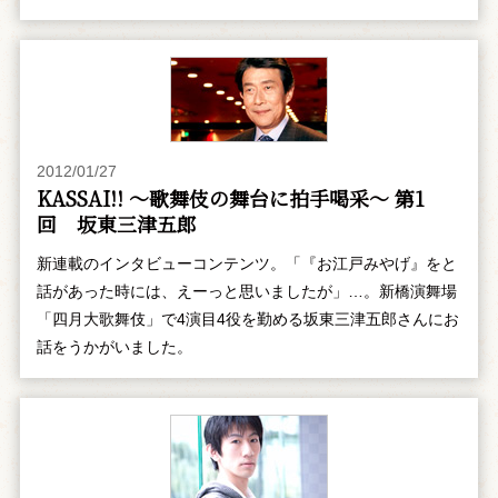
2012/01/27
KASSAI!! ～歌舞伎の舞台に拍手喝采～ 第1
回 坂東三津五郎
新連載のインタビューコンテンツ。「『お江戸みやげ』をと
話があった時には、えーっと思いましたが」…。新橋演舞場
「四月大歌舞伎」で4演目4役を勤める坂東三津五郎さんにお
話をうかがいました。