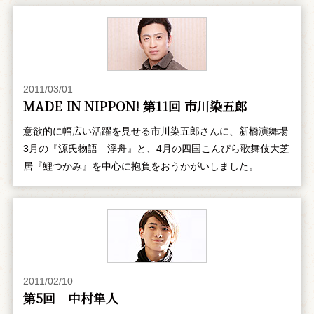
2011/03/01
MADE IN NIPPON! 第11回 市川染五郎
意欲的に幅広い活躍を見せる市川染五郎さんに、新橋演舞場
3月の『源氏物語 浮舟』と、4月の四国こんぴら歌舞伎大芝
居『鯉つかみ』を中心に抱負をおうかがいしました。
2011/02/10
第5回 中村隼人