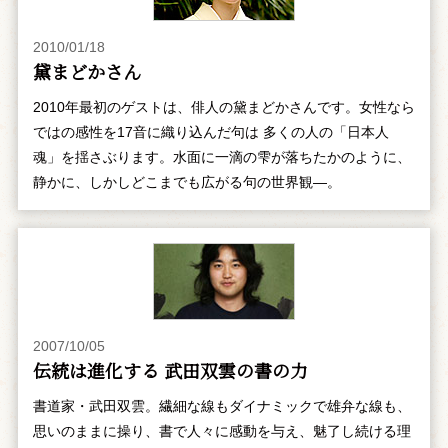
2010/01/18
黛まどかさん
2010年最初のゲストは、俳人の黛まどかさんです。女性なら
ではの感性を17音に織り込んだ句は 多くの人の「日本人
魂」を揺さぶります。水面に一滴の雫が落ちたかのように、
静かに、しかしどこまでも広がる句の世界観―。
2007/10/05
伝統は進化する 武田双雲の書の力
書道家・武田双雲。繊細な線もダイナミックで雄弁な線も、
思いのままに操り、書で人々に感動を与え、魅了し続ける理