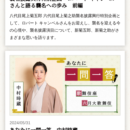
さんと語る襲名への歩み 前編
八代目尾上菊五郎 六代目尾上菊之助襲名披露興行特別企画と
して、ロバート キャンベルさんをお迎えし、襲名を迎える今
の心境や、襲名披露演目について、新菊五郎、新菊之助がさ
まざまな思いを語ります。
2024/05/31
あなたに一問一答 中村時蔵