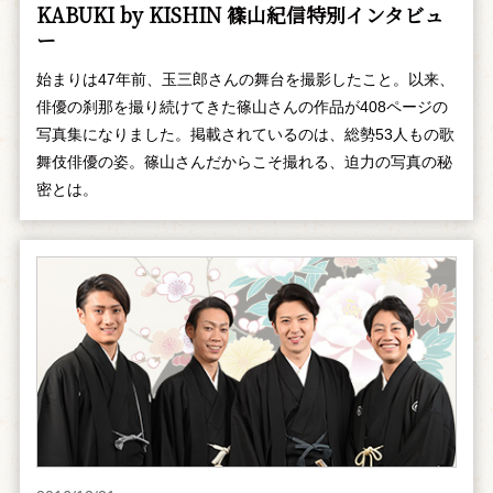
KABUKI by KISHIN 篠山紀信特別インタビュ
ー
始まりは47年前、玉三郎さんの舞台を撮影したこと。以来、
俳優の刹那を撮り続けてきた篠山さんの作品が408ページの
写真集になりました。掲載されているのは、総勢53人もの歌
舞伎俳優の姿。篠山さんだからこそ撮れる、迫力の写真の秘
密とは。