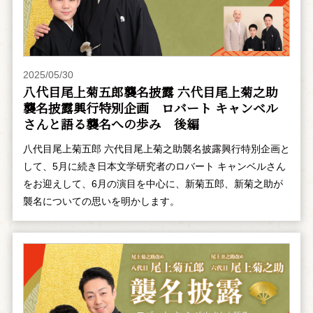
2025/05/30
八代目尾上菊五郎襲名披露 六代目尾上菊之助
襲名披露興行特別企画 ――ロバート キャンベル
さんと語る襲名への歩み 後編
八代目尾上菊五郎 六代目尾上菊之助襲名披露興行特別企画と
して、5月に続き日本文学研究者のロバート キャンベルさん
をお迎えして、6月の演目を中心に、新菊五郎、新菊之助が
襲名についての思いを明かします。