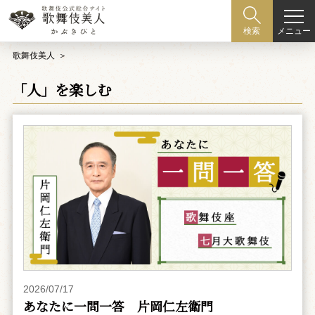
メニュー
検索
歌舞伎美人
「人」を楽しむ
2026/07/17
あなたに一問一答 片岡仁左衛門