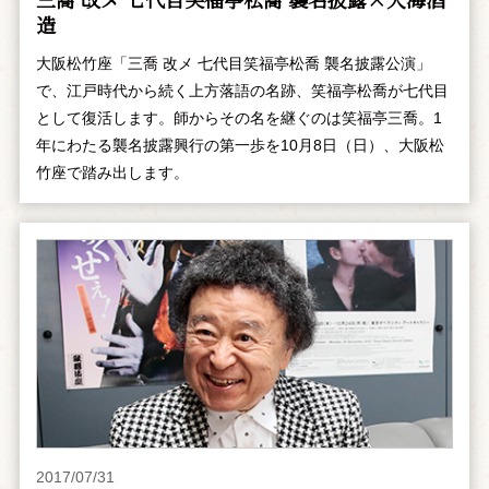
造
大阪松竹座「三喬 改メ 七代目笑福亭松喬 襲名披露公演」
で、江戸時代から続く上方落語の名跡、笑福亭松喬が七代目
として復活します。師からその名を継ぐのは笑福亭三喬。1
年にわたる襲名披露興行の第一歩を10月8日（日）、大阪松
竹座で踏み出します。
2017/07/31