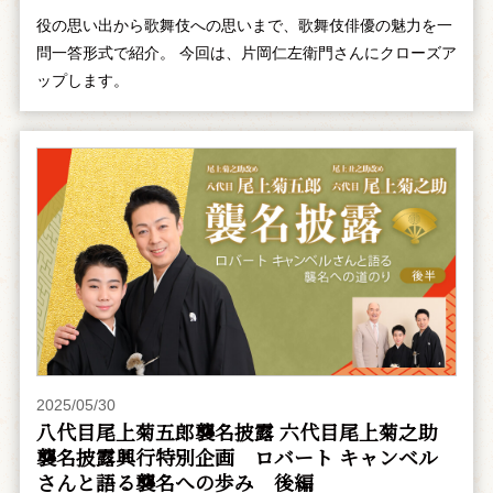
役の思い出から歌舞伎への思いまで、歌舞伎俳優の魅力を一
問一答形式で紹介。 今回は、片岡仁左衛門さんにクローズア
ップします。
2025/05/30
八代目尾上菊五郎襲名披露 六代目尾上菊之助
襲名披露興行特別企画 ――ロバート キャンベル
さんと語る襲名への歩み 後編