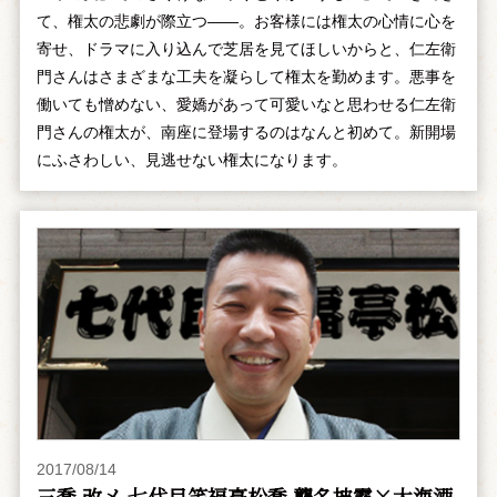
て、権太の悲劇が際立つ――。お客様には権太の心情に心を
寄せ、ドラマに入り込んで芝居を見てほしいからと、仁左衛
門さんはさまざまな工夫を凝らして権太を勤めます。悪事を
働いても憎めない、愛嬌があって可愛いなと思わせる仁左衛
門さんの権太が、南座に登場するのはなんと初めて。新開場
にふさわしい、見逃せない権太になります。
2017/08/14
三喬 改メ 七代目笑福亭松喬 襲名披露×大海酒