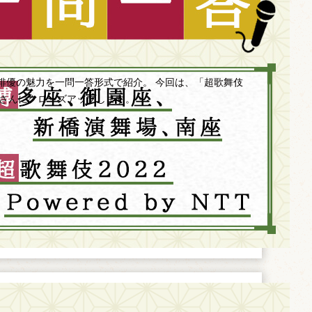
俳優の魅力を一問一答形式で紹介。 今回は、「超歌舞伎
中村獅童さんにクローズアップします。