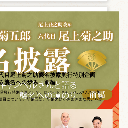
代目尾上菊之助襲名披露興行特別企画 ――
語る襲名への歩み 前編
披露興行特別企画として、ロバート キャンベルさんをお迎
演目について、新菊五郎、新菊之助がさまざまな思いを語