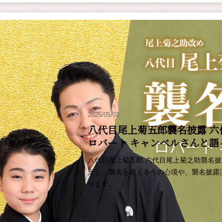
2025/05/02
八代目尾上菊五郎襲名披露 六
ロバート キャンベルさんと
八代目尾上菊五郎 六代目尾上菊之助襲名
えし、襲名を迎える今の心境や、襲名披露
ります。