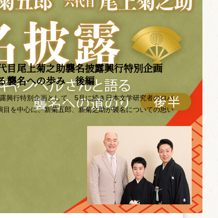
代目尾上菊之助襲名披露興行特別企画 ――
語る襲名への歩み 後編
披露興行特別企画として、5月に続き日本文学研究者のロバ
の演目を中心に、新菊五郎、新菊之助が襲名についての思い