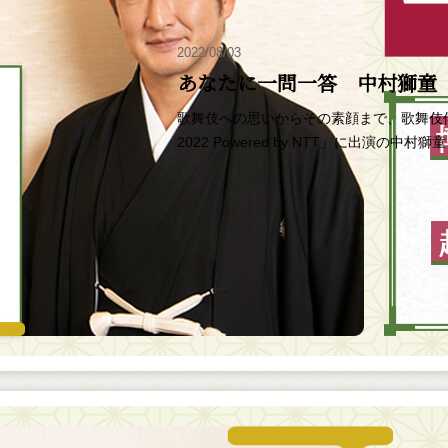
2022/08/03
あなたに一問一答 中村獅童
歌舞伎への思いからその素顔まで、歌舞伎
2022 Powered by NTT」に出演の