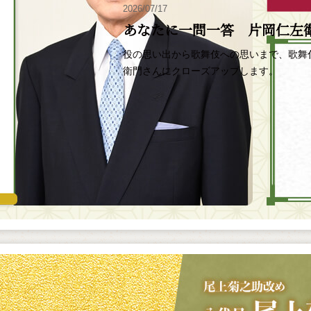
2026/07/17
あなたに一問一答 片岡仁左
役の思い出から歌舞伎への思いまで、歌舞
衛門さんにクローズアップします。