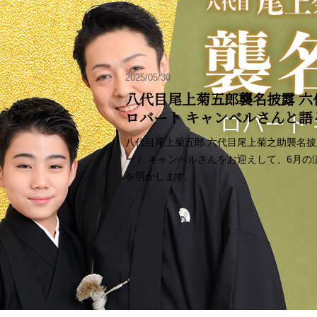
2025/05/30
八代目尾上菊五郎襲名披露 六
ロバート キャンベルさんと
八代目尾上菊五郎 六代目尾上菊之助襲名
ート キャンベルさんをお迎えして、6月
を明かします。