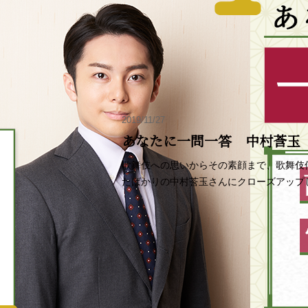
2019/11/27
あなたに一問一答 中村莟玉
歌舞伎への思いからその素顔まで、歌舞伎
たばかりの中村莟玉さんにクローズアップ