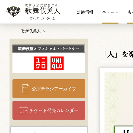
公演情報
ニュース
も
歌舞伎美人
歌舞伎座
オフィシャル・パートナー
「人」を
公演チラシアーカイブ
チケット発売カレンダー