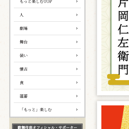
もっと楽しむTOP
人
劇場
舞台
装い
懐古
食
薀蓄
「もっと」楽しむ
歌舞伎座
オフィシャル・サポーター