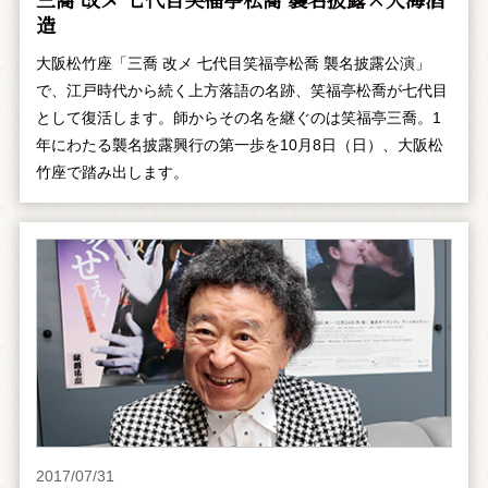
造
大阪松竹座「三喬 改メ 七代目笑福亭松喬 襲名披露公演」
で、江戸時代から続く上方落語の名跡、笑福亭松喬が七代目
として復活します。師からその名を継ぐのは笑福亭三喬。1
年にわたる襲名披露興行の第一歩を10月8日（日）、大阪松
竹座で踏み出します。
2017/07/31