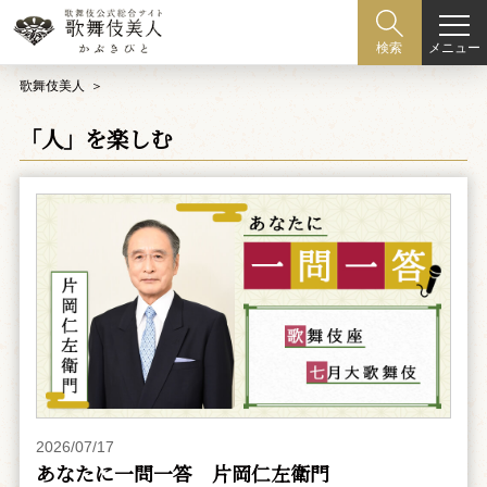
メニュー
検索
歌舞伎美人
「人」を楽しむ
2026/07/17
あなたに一問一答 片岡仁左衛門