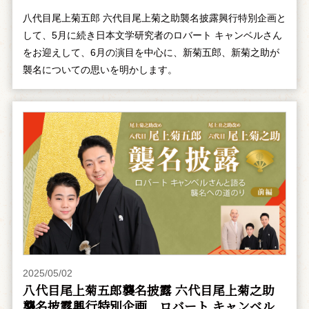
八代目尾上菊五郎 六代目尾上菊之助襲名披露興行特別企画と
して、5月に続き日本文学研究者のロバート キャンベルさん
をお迎えして、6月の演目を中心に、新菊五郎、新菊之助が
襲名についての思いを明かします。
2025/05/02
八代目尾上菊五郎襲名披露 六代目尾上菊之助
襲名披露興行特別企画 ――ロバート キャンベル