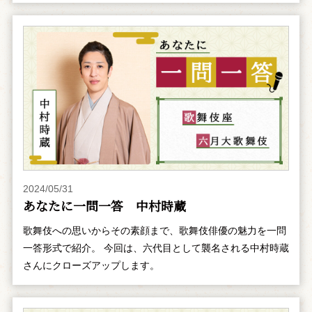
2024/05/31
あなたに一問一答 中村時蔵
歌舞伎への思いからその素顔まで、歌舞伎俳優の魅力を一問
一答形式で紹介。 今回は、六代目として襲名される中村時蔵
さんにクローズアップします。