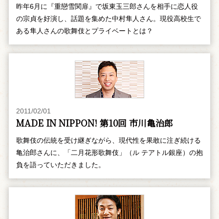
昨年6月に『重戀雪関扉』で坂東玉三郎さんを相手に恋人役
の宗貞を好演し、話題を集めた中村隼人さん。現役高校生で
ある隼人さんの歌舞伎とプライベートとは？
2011/02/01
MADE IN NIPPON! 第10回 市川亀治郎
歌舞伎の伝統を受け継ぎながら、現代性を果敢に注ぎ続ける
亀治郎さんに、「二月花形歌舞伎」（ル テアトル銀座）の抱
負を語っていただきました。