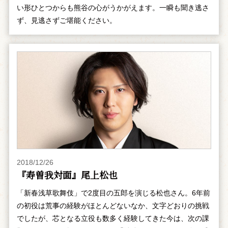
い形ひとつからも熊谷の心がうかがえます。一瞬も聞き逃さ
ず、見逃さずご堪能ください。
2018/12/26
『寿曽我対面』尾上松也
「新春浅草歌舞伎」で2度目の五郎を演じる松也さん。6年前
の初役は荒事の経験がほとんどないなか、文字どおりの挑戦
でしたが、芯となる立役も数多く経験してきた今は、次の課