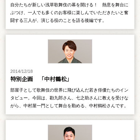
自分たちが新しい浅草歌舞伎の幕を開ける！ 熱意を舞台に
ぶつけ、一人でも多くのお客様に楽しんでいただきたいと奮
闘する三人が、演じる役のことを語る後編です。
2014/12/18
特別企画 「中村鶴松」
部屋子として歌舞伎の世界に飛び込んだ若き俳優たちのイン
タビュー。今回は、勘九郎さん、七之助さんに教えを受けな
がら、中村屋一門として舞台を勤める、中村鶴松さんです。