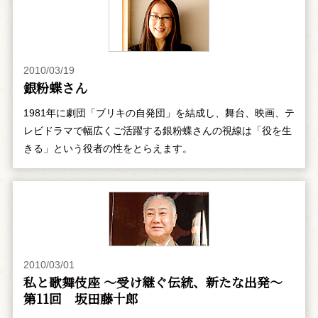
2010/03/19
銀粉蝶さん
1981年に劇団「ブリキの自発団」を結成し、舞台、映画、テ
レビドラマで幅広くご活躍する銀粉蝶さんの視線は「役を生
きる」という役者の性をとらえます。
2010/03/01
私と歌舞伎座 ～受け継ぐ伝統、新たな出発～
第11回 坂田藤十郎