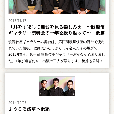
2016/11/17
「耳をすまして舞台を見る楽しみを」～歌舞伎
ギャラリー演奏会の一年を振り返って～ 後篇
歌舞伎座ギャラリーの舞台は、第四期歌舞伎座の舞台で使わ
れていた檜板。歌舞伎がたっぷりしみ込んだその場所で、
2015年9月、第一回 歌舞伎座ギャラリー演奏会が始まりまし
た。1年が過ぎた今、出演の三人が語ります。後篇も公開！
2014/12/26
ようこそ浅草へ――後編