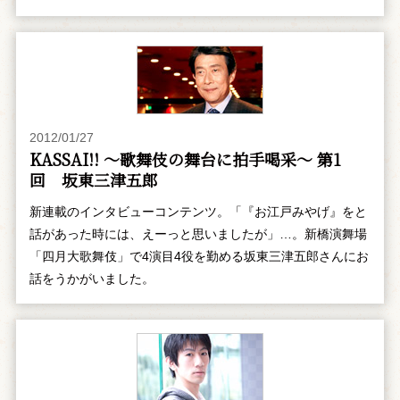
2012/01/27
KASSAI!! ～歌舞伎の舞台に拍手喝采～ 第1
回 坂東三津五郎
新連載のインタビューコンテンツ。「『お江戸みやげ』をと
話があった時には、えーっと思いましたが」…。新橋演舞場
「四月大歌舞伎」で4演目4役を勤める坂東三津五郎さんにお
話をうかがいました。