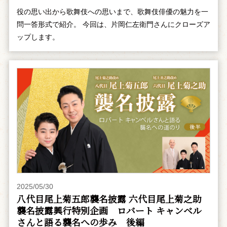
役の思い出から歌舞伎への思いまで、歌舞伎俳優の魅力を一
問一答形式で紹介。 今回は、片岡仁左衛門さんにクローズア
ップします。
2025/05/30
八代目尾上菊五郎襲名披露 六代目尾上菊之助
襲名披露興行特別企画 ――ロバート キャンベル
さんと語る襲名への歩み 後編