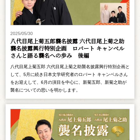
2025/05/30
八代目尾上菊五郎襲名披露 六代目尾上菊之助
襲名披露興行特別企画 ――ロバート キャンベル
さんと語る襲名への歩み 後編
八代目尾上菊五郎 六代目尾上菊之助襲名披露興行特別企画と
して、5月に続き日本文学研究者のロバート キャンベルさん
をお迎えして、6月の演目を中心に、新菊五郎、新菊之助が
襲名についての思いを明かします。