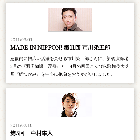
2011/03/01
MADE IN NIPPON! 第11回 市川染五郎
意欲的に幅広い活躍を見せる市川染五郎さんに、新橋演舞場
3月の『源氏物語 浮舟』と、4月の四国こんぴら歌舞伎大芝
居『鯉つかみ』を中心に抱負をおうかがいしました。
2011/02/10
第5回 中村隼人