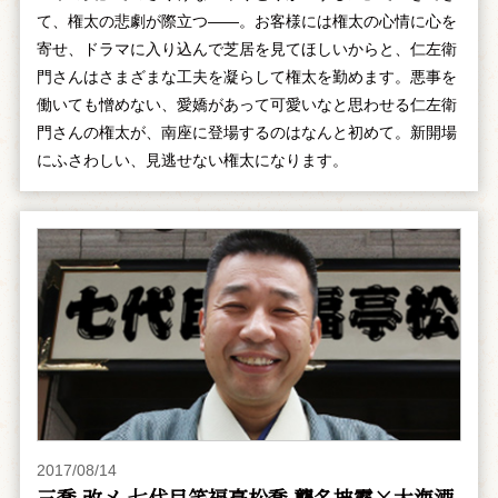
て、権太の悲劇が際立つ――。お客様には権太の心情に心を
寄せ、ドラマに入り込んで芝居を見てほしいからと、仁左衛
門さんはさまざまな工夫を凝らして権太を勤めます。悪事を
働いても憎めない、愛嬌があって可愛いなと思わせる仁左衛
門さんの権太が、南座に登場するのはなんと初めて。新開場
にふさわしい、見逃せない権太になります。
2017/08/14
三喬 改メ 七代目笑福亭松喬 襲名披露×大海酒