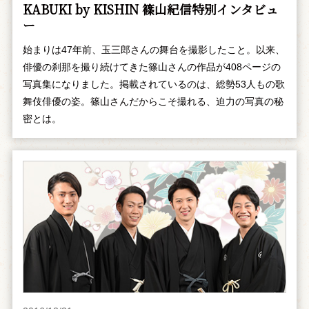
KABUKI by KISHIN 篠山紀信特別インタビュ
ー
始まりは47年前、玉三郎さんの舞台を撮影したこと。以来、
俳優の刹那を撮り続けてきた篠山さんの作品が408ページの
写真集になりました。掲載されているのは、総勢53人もの歌
舞伎俳優の姿。篠山さんだからこそ撮れる、迫力の写真の秘
密とは。