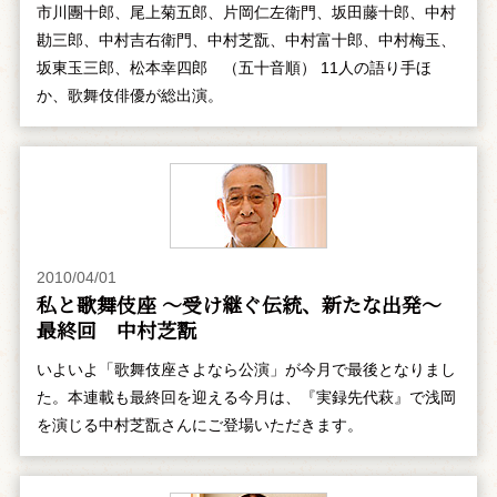
市川團十郎、尾上菊五郎、片岡仁左衛門、坂田藤十郎、中村
勘三郎、中村吉右衛門、中村芝翫、中村富十郎、中村梅玉、
坂東玉三郎、松本幸四郎 （五十音順） 11人の語り手ほ
か、歌舞伎俳優が総出演。
2010/04/01
私と歌舞伎座 ～受け継ぐ伝統、新たな出発～
最終回 中村芝翫
いよいよ「歌舞伎座さよなら公演」が今月で最後となりまし
た。本連載も最終回を迎える今月は、『実録先代萩』で浅岡
を演じる中村芝翫さんにご登場いただきます。