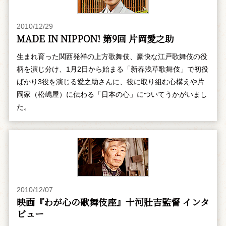
2010/12/29
MADE IN NIPPON! 第9回 片岡愛之助
生まれ育った関西発祥の上方歌舞伎、豪快な江戸歌舞伎の役
柄を演じ分け、1月2日から始まる「新春浅草歌舞伎」で初役
ばかり3役を演じる愛之助さんに、役に取り組む心構えや片
岡家（松嶋屋）に伝わる「日本の心」についてうかがいまし
た。
2010/12/07
映画『わが心の歌舞伎座』十河壯吉監督 インタ
ビュー