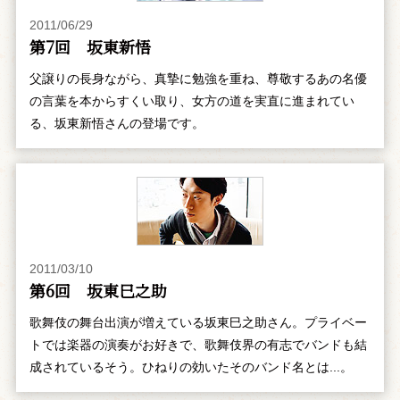
2011/06/29
第7回 坂東新悟
父譲りの長身ながら、真摯に勉強を重ね、尊敬するあの名優
の言葉を本からすくい取り、女方の道を実直に進まれてい
る、坂東新悟さんの登場です。
2011/03/10
第6回 坂東巳之助
歌舞伎の舞台出演が増えている坂東巳之助さん。プライベー
トでは楽器の演奏がお好きで、歌舞伎界の有志でバンドも結
成されているそう。ひねりの効いたそのバンド名とは...。