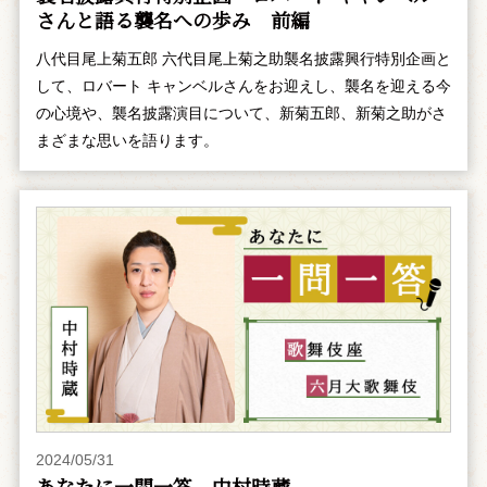
さんと語る襲名への歩み 前編
八代目尾上菊五郎 六代目尾上菊之助襲名披露興行特別企画と
して、ロバート キャンベルさんをお迎えし、襲名を迎える今
の心境や、襲名披露演目について、新菊五郎、新菊之助がさ
まざまな思いを語ります。
2024/05/31
あなたに一問一答 中村時蔵