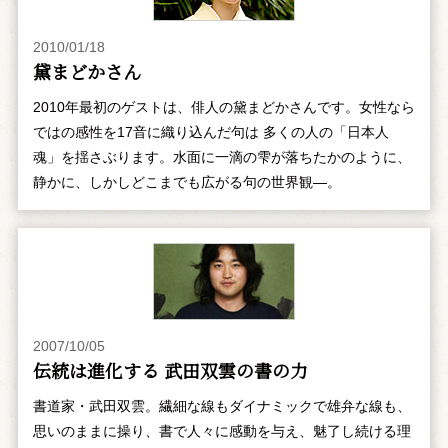
2010/01/18
黛まどかさん
2010年最初のゲストは、俳人の黛まどかさんです。女性なら
ではの感性を17音に織り込んだ句は 多くの人の「日本人
魂」を揺さぶります。水面に一滴の雫が落ちたかのように、
静かに、しかしどこまでも広がる句の世界観―。
2007/10/05
伝統は進化する 武田双雲の書の力
書道家・武田双雲。繊細な線もダイナミックで雄弁な線も、
思いのままに操り、書で人々に感動を与え、魅了し続ける理