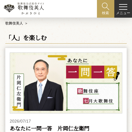
メニュー
検索
歌舞伎美人
「人」を楽しむ
2026/07/17
あなたに一問一答 片岡仁左衛門