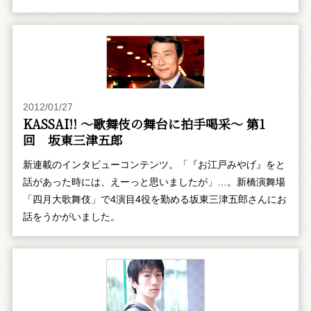
2012/01/27
KASSAI!! ～歌舞伎の舞台に拍手喝采～ 第1
回 坂東三津五郎
新連載のインタビューコンテンツ。「『お江戸みやげ』をと
話があった時には、えーっと思いましたが」…。新橋演舞場
「四月大歌舞伎」で4演目4役を勤める坂東三津五郎さんにお
話をうかがいました。