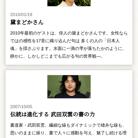
2010/01/18
黛まどかさん
2010年最初のゲストは、俳人の黛まどかさんです。女性なら
ではの感性を17音に織り込んだ句は 多くの人の「日本人
魂」を揺さぶります。水面に一滴の雫が落ちたかのように、
静かに、しかしどこまでも広がる句の世界観―。
2007/10/05
伝統は進化する 武田双雲の書の力
書道家・武田双雲。繊細な線もダイナミックで雄弁な線も、
思いのままに操り、書で人々に感動を与え、魅了し続ける理