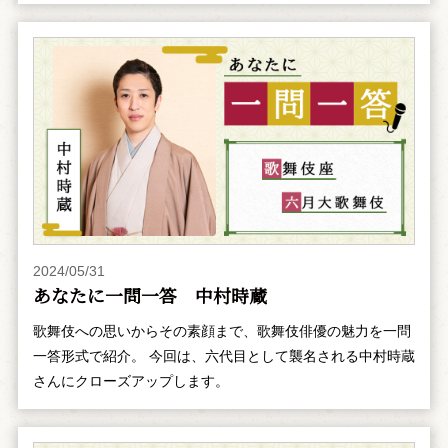
2024/05/31
あなたに一問一答 中村時蔵
歌舞伎への思いからその素顔まで、歌舞伎俳優の魅力を一問
一答形式で紹介。 今回は、六代目として襲名される中村時蔵
さんにクローズアップします。