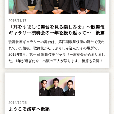
2016/11/17
「耳をすまして舞台を見る楽しみを」～歌舞伎
ギャラリー演奏会の一年を振り返って～ 後篇
歌舞伎座ギャラリーの舞台は、第四期歌舞伎座の舞台で使わ
れていた檜板。歌舞伎がたっぷりしみ込んだその場所で、
2015年9月、第一回 歌舞伎座ギャラリー演奏会が始まりまし
た。1年が過ぎた今、出演の三人が語ります。後篇も公開！
2014/12/26
ようこそ浅草へ――後編