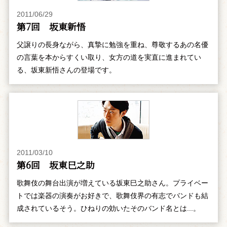
2011/06/29
第7回 坂東新悟
父譲りの長身ながら、真摯に勉強を重ね、尊敬するあの名優
の言葉を本からすくい取り、女方の道を実直に進まれてい
る、坂東新悟さんの登場です。
2011/03/10
第6回 坂東巳之助
歌舞伎の舞台出演が増えている坂東巳之助さん。プライベー
トでは楽器の演奏がお好きで、歌舞伎界の有志でバンドも結
成されているそう。ひねりの効いたそのバンド名とは...。