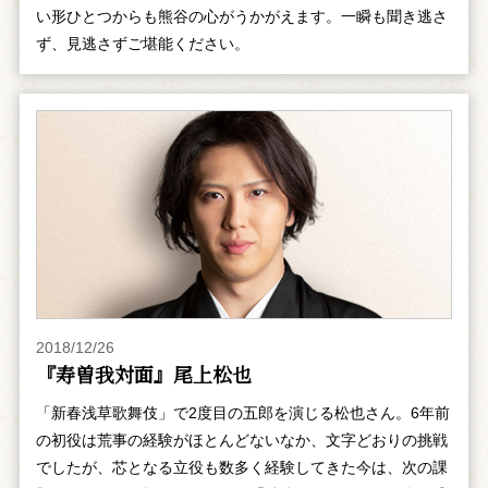
い形ひとつからも熊谷の心がうかがえます。一瞬も聞き逃さ
ず、見逃さずご堪能ください。
2018/12/26
『寿曽我対面』尾上松也
「新春浅草歌舞伎」で2度目の五郎を演じる松也さん。6年前
の初役は荒事の経験がほとんどないなか、文字どおりの挑戦
でしたが、芯となる立役も数多く経験してきた今は、次の課