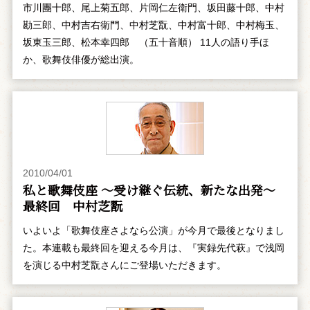
市川團十郎、尾上菊五郎、片岡仁左衛門、坂田藤十郎、中村
勘三郎、中村吉右衛門、中村芝翫、中村富十郎、中村梅玉、
坂東玉三郎、松本幸四郎 （五十音順） 11人の語り手ほ
か、歌舞伎俳優が総出演。
2010/04/01
私と歌舞伎座 ～受け継ぐ伝統、新たな出発～
最終回 中村芝翫
いよいよ「歌舞伎座さよなら公演」が今月で最後となりまし
た。本連載も最終回を迎える今月は、『実録先代萩』で浅岡
を演じる中村芝翫さんにご登場いただきます。