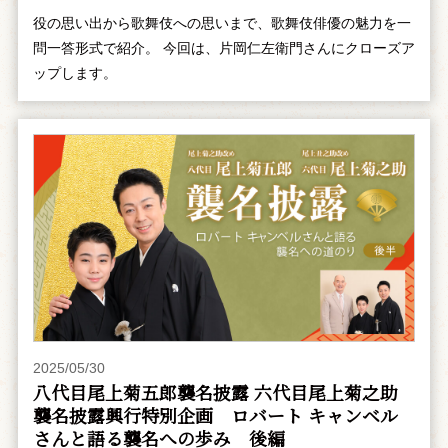
役の思い出から歌舞伎への思いまで、歌舞伎俳優の魅力を一
問一答形式で紹介。 今回は、片岡仁左衛門さんにクローズア
ップします。
2025/05/30
八代目尾上菊五郎襲名披露 六代目尾上菊之助
襲名披露興行特別企画 ――ロバート キャンベル
さんと語る襲名への歩み 後編