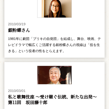
2010/03/19
銀粉蝶さん
1981年に劇団「ブリキの自発団」を結成し、舞台、映画、テ
レビドラマで幅広くご活躍する銀粉蝶さんの視線は「役を生
きる」という役者の性をとらえます。
2010/03/01
私と歌舞伎座 ～受け継ぐ伝統、新たな出発～
第11回 坂田藤十郎