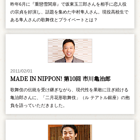
昨年6月に『重戀雪関扉』で坂東玉三郎さんを相手に恋人役
の宗貞を好演し、話題を集めた中村隼人さん。現役高校生で
ある隼人さんの歌舞伎とプライベートとは？
2011/02/01
MADE IN NIPPON! 第10回 市川亀治郎
歌舞伎の伝統を受け継ぎながら、現代性を果敢に注ぎ続ける
亀治郎さんに、「二月花形歌舞伎」（ル テアトル銀座）の抱
負を語っていただきました。