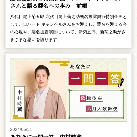
さんと語る襲名への歩み 前編
八代目尾上菊五郎 六代目尾上菊之助襲名披露興行特別企画と
して、ロバート キャンベルさんをお迎えし、襲名を迎える今
の心境や、襲名披露演目について、新菊五郎、新菊之助がさ
まざまな思いを語ります。
2024/05/31
あなたに一問一答 中村時蔵