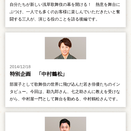
自分たちが新しい浅草歌舞伎の幕を開ける！ 熱意を舞台に
ぶつけ、一人でも多くのお客様に楽しんでいただきたいと奮
闘する三人が、演じる役のことを語る後編です。
2014/12/18
特別企画 「中村鶴松」
部屋子として歌舞伎の世界に飛び込んだ若き俳優たちのイン
タビュー。今回は、勘九郎さん、七之助さんに教えを受けな
がら、中村屋一門として舞台を勤める、中村鶴松さんです。