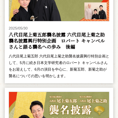
2025/05/30
八代目尾上菊五郎襲名披露 六代目尾上菊之助
襲名披露興行特別企画 ――ロバート キャンベル
さんと語る襲名への歩み 後編
八代目尾上菊五郎 六代目尾上菊之助襲名披露興行特別企画と
して、5月に続き日本文学研究者のロバート キャンベルさん
をお迎えして、6月の演目を中心に、新菊五郎、新菊之助が
襲名についての思いを明かします。