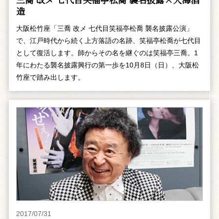
造
大阪松竹座「三喬 改メ 七代目笑福亭松喬 襲名披露公演」
で、江戸時代から続く上方落語の名跡、笑福亭松喬が七代目
として復活します。師からその名を継ぐのは笑福亭三喬。1
年にわたる襲名披露興行の第一歩を10月8日（日）、大阪松
竹座で踏み出します。
2017/07/31