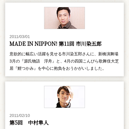
2011/03/01
MADE IN NIPPON! 第11回 市川染五郎
意欲的に幅広い活躍を見せる市川染五郎さんに、新橋演舞場
3月の『源氏物語 浮舟』と、4月の四国こんぴら歌舞伎大芝
居『鯉つかみ』を中心に抱負をおうかがいしました。
2011/02/10
第5回 中村隼人