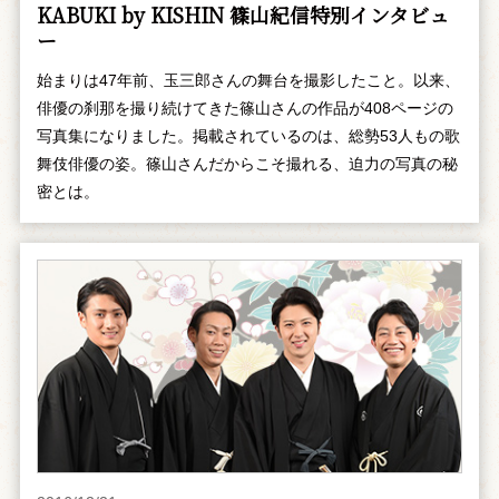
KABUKI by KISHIN 篠山紀信特別インタビュ
ー
始まりは47年前、玉三郎さんの舞台を撮影したこと。以来、
俳優の刹那を撮り続けてきた篠山さんの作品が408ページの
写真集になりました。掲載されているのは、総勢53人もの歌
舞伎俳優の姿。篠山さんだからこそ撮れる、迫力の写真の秘
密とは。