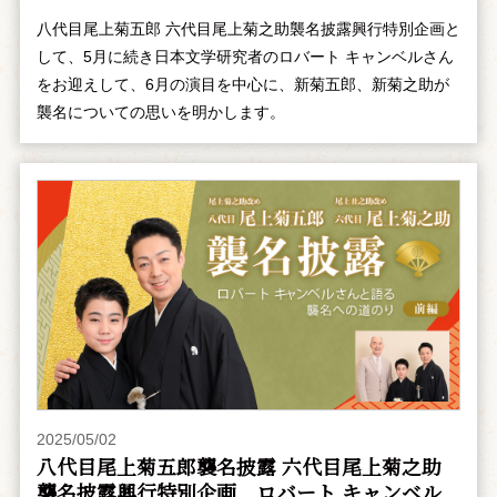
八代目尾上菊五郎 六代目尾上菊之助襲名披露興行特別企画と
して、5月に続き日本文学研究者のロバート キャンベルさん
をお迎えして、6月の演目を中心に、新菊五郎、新菊之助が
襲名についての思いを明かします。
2025/05/02
八代目尾上菊五郎襲名披露 六代目尾上菊之助
襲名披露興行特別企画 ――ロバート キャンベル