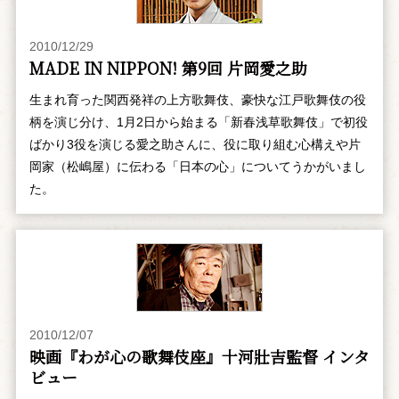
2010/12/29
MADE IN NIPPON! 第9回 片岡愛之助
生まれ育った関西発祥の上方歌舞伎、豪快な江戸歌舞伎の役
柄を演じ分け、1月2日から始まる「新春浅草歌舞伎」で初役
ばかり3役を演じる愛之助さんに、役に取り組む心構えや片
岡家（松嶋屋）に伝わる「日本の心」についてうかがいまし
た。
2010/12/07
映画『わが心の歌舞伎座』十河壯吉監督 インタ
ビュー