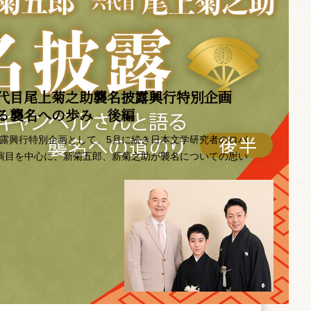
代目尾上菊之助襲名披露興行特別企画 ――
語る襲名への歩み 後編
披露興行特別企画として、5月に続き日本文学研究者のロバ
の演目を中心に、新菊五郎、新菊之助が襲名についての思い