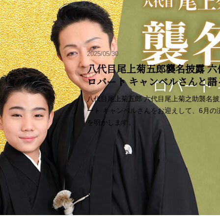
2025/05/30
八代目尾上菊五郎襲名披露 六
ロバート キャンベルさんと
八代目尾上菊五郎 六代目尾上菊之助襲名
ート キャンベルさんをお迎えして、6月
を明かします。