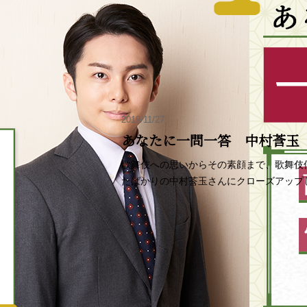
2019/11/27
あなたに一問一答 中村莟玉
歌舞伎への思いからその素顔まで、歌舞伎
たばかりの中村莟玉さんにクローズアップ