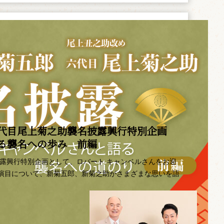
代目尾上菊之助襲名披露興行特別企画 ――
語る襲名への歩み 前編
披露興行特別企画として、ロバート キャンベルさんをお迎
演目について、新菊五郎、新菊之助がさまざまな思いを語