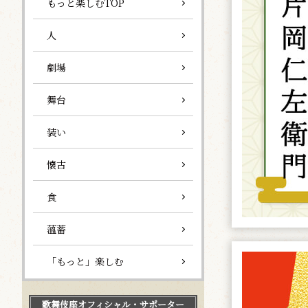
もっと楽しむTOP
人
劇場
舞台
装い
懐古
食
薀蓄
「もっと」楽しむ
歌舞伎座
オフィシャル・サポーター