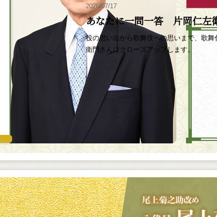
2026/07/17
あなたに一問一答 片岡仁左
役の思い出から歌舞伎への思いまで、歌舞
衛門さんにクローズアップします。