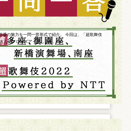
俳優の魅力を一問一答形式で紹介。 今回は、「超歌舞伎
中村獅童さんにクローズアップします。