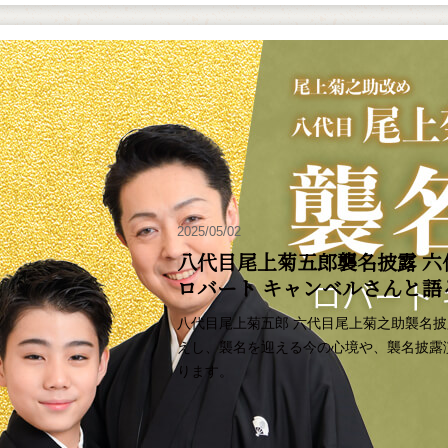
2025/05/02
八代目尾上菊五郎襲名披露 六
ロバート キャンベルさんと
八代目尾上菊五郎 六代目尾上菊之助襲名
えし、襲名を迎える今の心境や、襲名披露
ります。