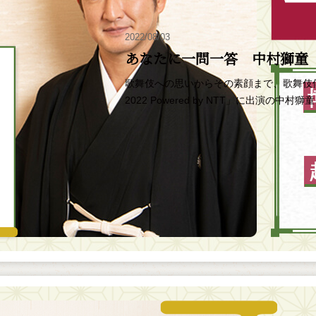
2022/08/03
あなたに一問一答 中村獅童
歌舞伎への思いからその素顔まで、歌舞伎
2022 Powered by NTT」に出演の