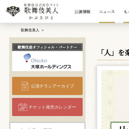
公演情報
ニュース
も
歌舞伎美人
歌舞伎座
オフィシャル・パートナー
「人」を
公演チラシアーカイブ
チケット発売カレンダー