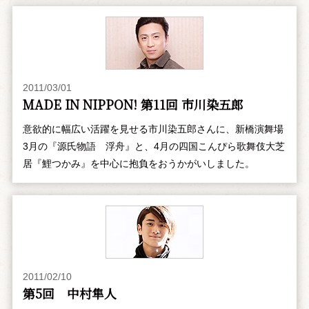
2011/03/01
MADE IN NIPPON! 第11回 市川染五郎
意欲的に幅広い活躍を見せる市川染五郎さんに、新橋演舞場
3月の『源氏物語 浮舟』と、4月の四国こんぴら歌舞伎大芝
居『鯉つかみ』を中心に抱負をおうかがいしました。
2011/02/10
第5回 中村隼人