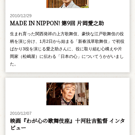
2010/12/29
MADE IN NIPPON! 第9回 片岡愛之助
生まれ育った関西発祥の上方歌舞伎、豪快な江戸歌舞伎の役
柄を演じ分け、1月2日から始まる「新春浅草歌舞伎」で初役
ばかり3役を演じる愛之助さんに、役に取り組む心構えや片
岡家（松嶋屋）に伝わる「日本の心」についてうかがいまし
た。
2010/12/07
映画『わが心の歌舞伎座』十河壯吉監督 インタ
ビュー