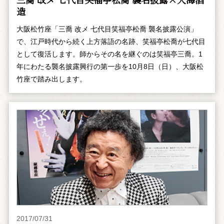
造
大阪松竹座「三喬 改メ 七代目笑福亭松喬 襲名披露公演」
で、江戸時代から続く上方落語の名跡、笑福亭松喬が七代目
として復活します。師からその名を継ぐのは笑福亭三喬。1
年にわたる襲名披露興行の第一歩を10月8日（日）、大阪松
竹座で踏み出します。
2017/07/31