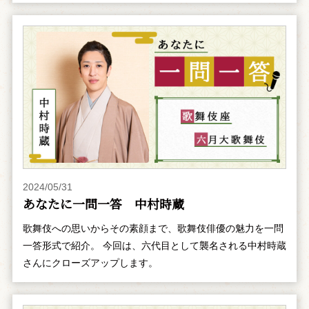
2024/05/31
あなたに一問一答 中村時蔵
歌舞伎への思いからその素顔まで、歌舞伎俳優の魅力を一問
一答形式で紹介。 今回は、六代目として襲名される中村時蔵
さんにクローズアップします。