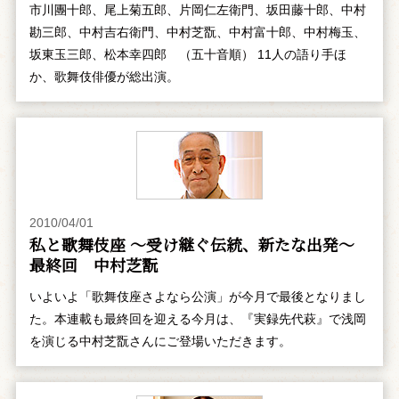
市川團十郎、尾上菊五郎、片岡仁左衛門、坂田藤十郎、中村
勘三郎、中村吉右衛門、中村芝翫、中村富十郎、中村梅玉、
坂東玉三郎、松本幸四郎 （五十音順） 11人の語り手ほ
か、歌舞伎俳優が総出演。
2010/04/01
私と歌舞伎座 ～受け継ぐ伝統、新たな出発～
最終回 中村芝翫
いよいよ「歌舞伎座さよなら公演」が今月で最後となりまし
た。本連載も最終回を迎える今月は、『実録先代萩』で浅岡
を演じる中村芝翫さんにご登場いただきます。