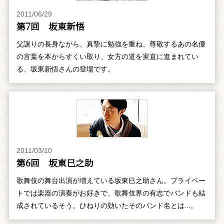
2011/06/29
第7回 坂東新悟
父譲りの長身ながら、真摯に勉強を重ね、尊敬するあの名優
の言葉を本からすくい取り、女方の道を実直に進まれてい
る、坂東新悟さんの登場です。
2011/03/10
第6回 坂東巳之助
歌舞伎の舞台出演が増えている坂東巳之助さん。プライベー
トでは楽器の演奏がお好きで、歌舞伎界の有志でバンドも結
成されているそう。ひねりの効いたそのバンド名とは...。