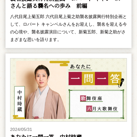
さんと語る襲名への歩み 前編
八代目尾上菊五郎 六代目尾上菊之助襲名披露興行特別企画と
して、ロバート キャンベルさんをお迎えし、襲名を迎える今
の心境や、襲名披露演目について、新菊五郎、新菊之助がさ
まざまな思いを語ります。
2024/05/31
あなたに一問一答 中村時蔵