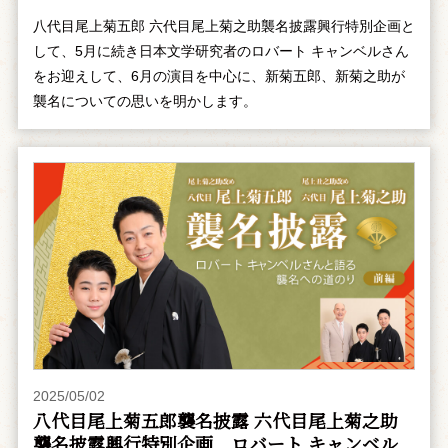
八代目尾上菊五郎 六代目尾上菊之助襲名披露興行特別企画と
して、5月に続き日本文学研究者のロバート キャンベルさん
をお迎えして、6月の演目を中心に、新菊五郎、新菊之助が
襲名についての思いを明かします。
2025/05/02
八代目尾上菊五郎襲名披露 六代目尾上菊之助
襲名披露興行特別企画 ――ロバート キャンベル