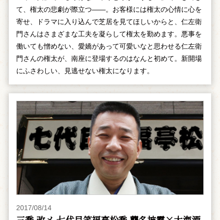
て、権太の悲劇が際立つ――。お客様には権太の心情に心を
寄せ、ドラマに入り込んで芝居を見てほしいからと、仁左衛
門さんはさまざまな工夫を凝らして権太を勤めます。悪事を
働いても憎めない、愛嬌があって可愛いなと思わせる仁左衛
門さんの権太が、南座に登場するのはなんと初めて。新開場
にふさわしい、見逃せない権太になります。
2017/08/14
三喬 改メ 七代目笑福亭松喬 襲名披露×大海酒