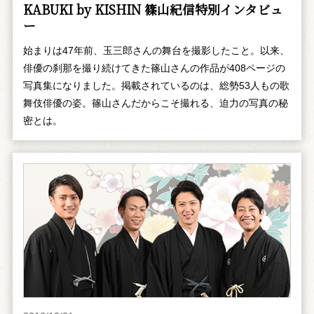
KABUKI by KISHIN 篠山紀信特別インタビュ
ー
始まりは47年前、玉三郎さんの舞台を撮影したこと。以来、
俳優の刹那を撮り続けてきた篠山さんの作品が408ページの
写真集になりました。掲載されているのは、総勢53人もの歌
舞伎俳優の姿。篠山さんだからこそ撮れる、迫力の写真の秘
密とは。