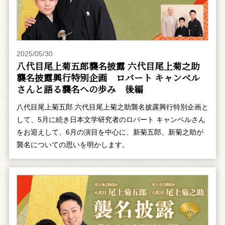
2025/05/30
八代目尾上菊五郎襲名披露 六代目尾上菊之助
襲名披露興行特別企画 ――ロバート キャンベル
さんと語る襲名への歩み 後編
八代目尾上菊五郎 六代目尾上菊之助襲名披露興行特別企画と
して、5月に続き日本文学研究者のロバート キャンベルさん
をお迎えして、6月の演目を中心に、新菊五郎、新菊之助が
襲名についての思いを明かします。