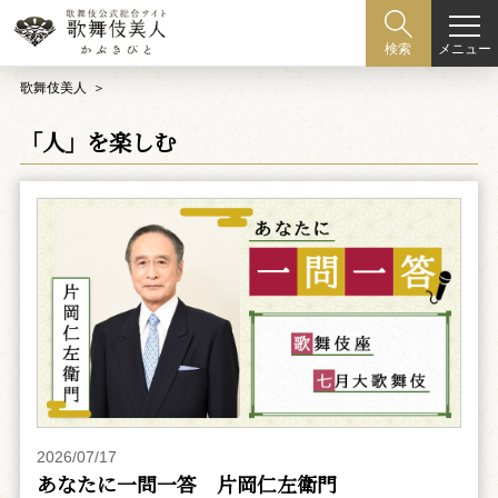
メニュー
検索
歌舞伎美人
「人」を楽しむ
2026/07/17
あなたに一問一答 片岡仁左衛門