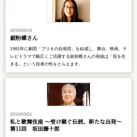
2010/03/19
銀粉蝶さん
1981年に劇団「ブリキの自発団」を結成し、舞台、映画、テ
レビドラマで幅広くご活躍する銀粉蝶さんの視線は「役を生
きる」という役者の性をとらえます。
2010/03/01
私と歌舞伎座 ～受け継ぐ伝統、新たな出発～
第11回 坂田藤十郎