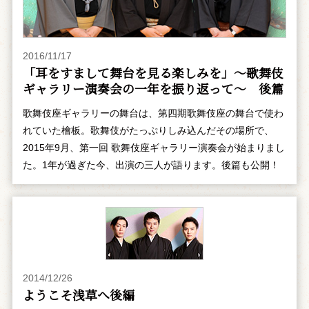
2016/11/17
「耳をすまして舞台を見る楽しみを」～歌舞伎
ギャラリー演奏会の一年を振り返って～ 後篇
歌舞伎座ギャラリーの舞台は、第四期歌舞伎座の舞台で使わ
れていた檜板。歌舞伎がたっぷりしみ込んだその場所で、
2015年9月、第一回 歌舞伎座ギャラリー演奏会が始まりまし
た。1年が過ぎた今、出演の三人が語ります。後篇も公開！
2014/12/26
ようこそ浅草へ――後編