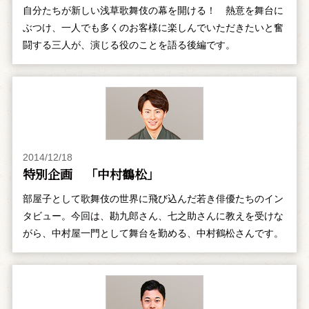
自分たちが新しい浅草歌舞伎の幕を開ける！ 熱意を舞台に
ぶつけ、一人でも多くのお客様に楽しんでいただきたいと奮
闘する三人が、演じる役のことを語る後編です。
2014/12/18
特別企画 「中村鶴松」
部屋子として歌舞伎の世界に飛び込んだ若き俳優たちのイン
タビュー。今回は、勘九郎さん、七之助さんに教えを受けな
がら、中村屋一門として舞台を勤める、中村鶴松さんです。