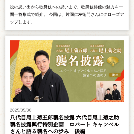
役の思い出から歌舞伎への思いまで、歌舞伎俳優の魅力を一
問一答形式で紹介。 今回は、片岡仁左衛門さんにクローズア
ップします。
2025/05/30
八代目尾上菊五郎襲名披露 六代目尾上菊之助
襲名披露興行特別企画 ――ロバート キャンベル
さんと語る襲名への歩み 後編