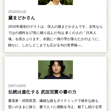
2010/01/18
黛まどかさん
2010年最初のゲストは、俳人の黛まどかさんです。女性なら
ではの感性を17音に織り込んだ句は 多くの人の「日本人
魂」を揺さぶります。水面に一滴の雫が落ちたかのように、
静かに、しかしどこまでも広がる句の世界観―。
2007/10/05
伝統は進化する 武田双雲の書の力
書道家・武田双雲。繊細な線もダイナミックで雄弁な線も、
思いのままに操り、書で人々に感動を与え、魅了し続ける理