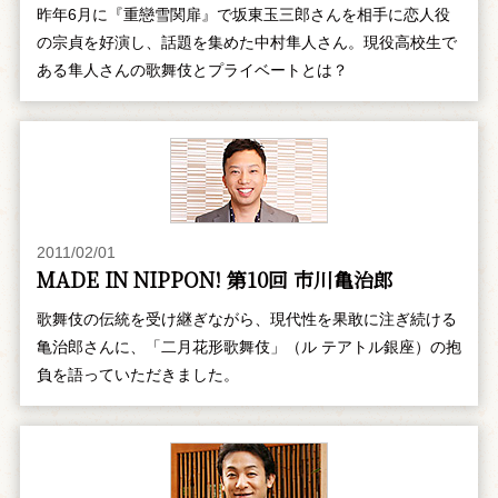
昨年6月に『重戀雪関扉』で坂東玉三郎さんを相手に恋人役
の宗貞を好演し、話題を集めた中村隼人さん。現役高校生で
ある隼人さんの歌舞伎とプライベートとは？
2011/02/01
MADE IN NIPPON! 第10回 市川亀治郎
歌舞伎の伝統を受け継ぎながら、現代性を果敢に注ぎ続ける
亀治郎さんに、「二月花形歌舞伎」（ル テアトル銀座）の抱
負を語っていただきました。