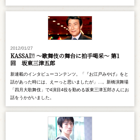
2012/01/27
KASSAI!! ～歌舞伎の舞台に拍手喝采～ 第1
回 坂東三津五郎
新連載のインタビューコンテンツ。「『お江戸みやげ』をと
話があった時には、えーっと思いましたが」…。新橋演舞場
「四月大歌舞伎」で4演目4役を勤める坂東三津五郎さんにお
話をうかがいました。