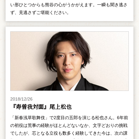
い形ひとつからも熊谷の心がうかがえます。一瞬も聞き逃さ
ず、見逃さずご堪能ください。
2018/12/26
『寿曽我対面』尾上松也
「新春浅草歌舞伎」で2度目の五郎を演じる松也さん。6年前
の初役は荒事の経験がほとんどないなか、文字どおりの挑戦
でしたが、芯となる立役も数多く経験してきた今は、次の課