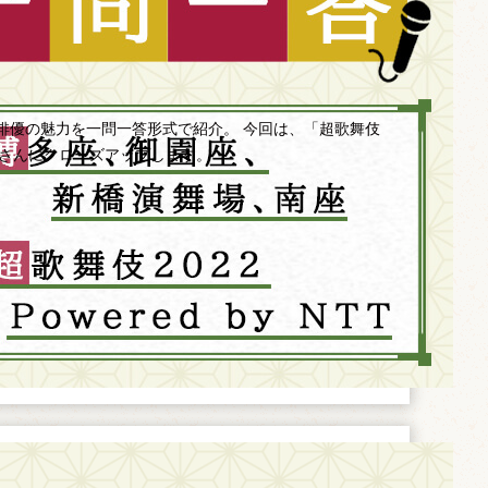
俳優の魅力を一問一答形式で紹介。 今回は、「超歌舞伎
中村獅童さんにクローズアップします。