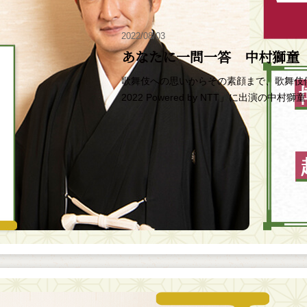
2022/08/03
あなたに一問一答 中村獅童
歌舞伎への思いからその素顔まで、歌舞伎
2022 Powered by NTT」に出演の