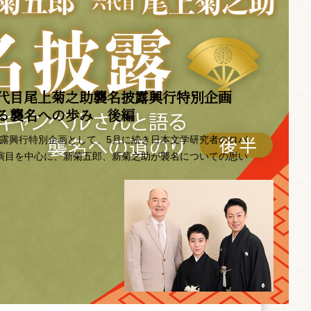
代目尾上菊之助襲名披露興行特別企画 ――
語る襲名への歩み 後編
披露興行特別企画として、5月に続き日本文学研究者のロバ
の演目を中心に、新菊五郎、新菊之助が襲名についての思い