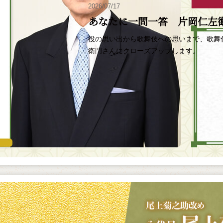
2026/07/17
あなたに一問一答 片岡仁左
役の思い出から歌舞伎への思いまで、歌舞
衛門さんにクローズアップします。