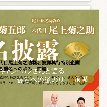
代目尾上菊之助襲名披露興行特別企画 ――
語る襲名への歩み 前編
披露興行特別企画として、ロバート キャンベルさんをお迎
演目について、新菊五郎、新菊之助がさまざまな思いを語