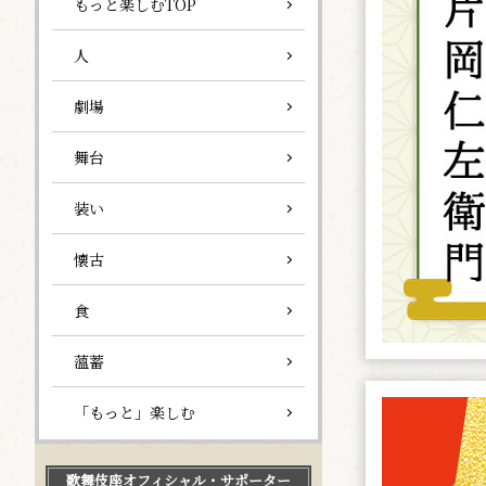
もっと楽しむTOP
人
劇場
舞台
装い
懐古
食
薀蓄
「もっと」楽しむ
歌舞伎座
オフィシャル・サポーター