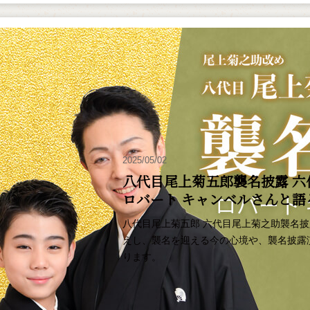
2025/05/02
八代目尾上菊五郎襲名披露 六
ロバート キャンベルさんと
八代目尾上菊五郎 六代目尾上菊之助襲名
えし、襲名を迎える今の心境や、襲名披露
ります。