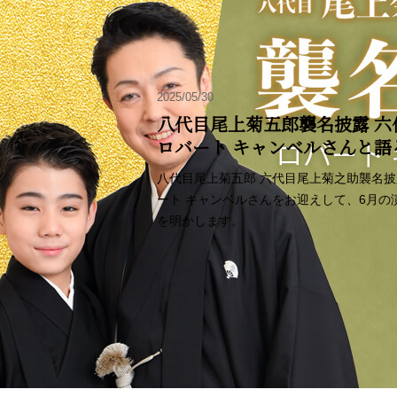
2025/05/30
八代目尾上菊五郎襲名披露 六
ロバート キャンベルさんと
八代目尾上菊五郎 六代目尾上菊之助襲名
ート キャンベルさんをお迎えして、6月
を明かします。