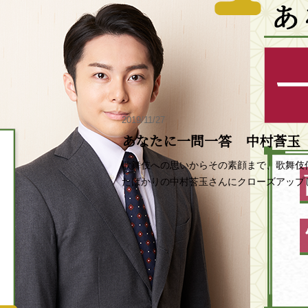
2019/11/27
あなたに一問一答 中村莟玉
歌舞伎への思いからその素顔まで、歌舞伎
たばかりの中村莟玉さんにクローズアップ