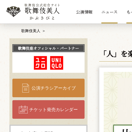
公演情報
ニュース
も
歌舞伎美人
歌舞伎座
オフィシャル・パートナー
「人」を
公演チラシアーカイブ
チケット発売カレンダー