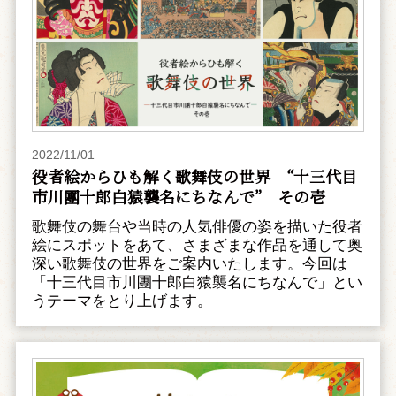
2022/11/01
役者絵からひも解く歌舞伎の世界 “十三代目
市川團十郎白猿襲名にちなんで” その壱
歌舞伎の舞台や当時の人気俳優の姿を描いた役者
絵にスポットをあて、さまざまな作品を通して奥
深い歌舞伎の世界をご案内いたします。今回は
「十三代目市川團十郎白猿襲名にちなんで」とい
うテーマをとり上げます。