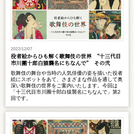
2022/12/07
役者絵からひも解く歌舞伎の世界 “十三代目
市川團十郎白猿襲名にちなんで” その弐
歌舞伎の舞台や当時の人気俳優の姿を描いた役者
絵にスポットをあて、さまざまな作品を通して奥
深い歌舞伎の世界をご案内いたします。今回は
「十三代目市川團十郎白猿襲名にちなんで」第2
回です。