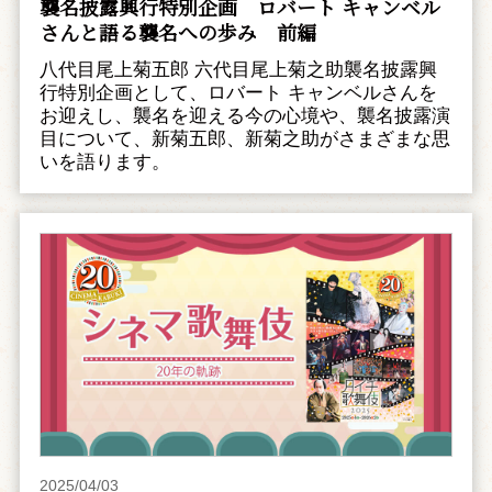
襲名披露興行特別企画 ――ロバート キャンベル
さんと語る襲名への歩み 前編
八代目尾上菊五郎 六代目尾上菊之助襲名披露興
行特別企画として、ロバート キャンベルさんを
お迎えし、襲名を迎える今の心境や、襲名披露演
目について、新菊五郎、新菊之助がさまざまな思
いを語ります。
2025/04/03