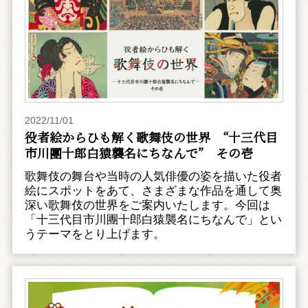
2022/11/01
役者絵からひも解く歌舞伎の世界 “十三代目
市川團十郎白猿襲名にちなんで” その壱
歌舞伎の舞台や当時の人気俳優の姿を描いた役者
絵にスポットをあて、さまざまな作品を通して奥
深い歌舞伎の世界をご案内いたします。今回は
「十三代目市川團十郎白猿襲名にちなんで」とい
うテーマをとり上げます。