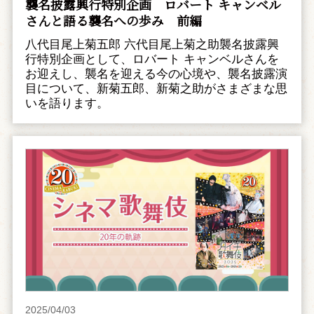
襲名披露興行特別企画 ――ロバート キャンベル
さんと語る襲名への歩み 前編
八代目尾上菊五郎 六代目尾上菊之助襲名披露興
行特別企画として、ロバート キャンベルさんを
お迎えし、襲名を迎える今の心境や、襲名披露演
目について、新菊五郎、新菊之助がさまざまな思
いを語ります。
2025/04/03