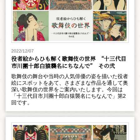
2022/12/07
役者絵からひも解く歌舞伎の世界 “十三代目
市川團十郎白猿襲名にちなんで” その弐
歌舞伎の舞台や当時の人気俳優の姿を描いた役者
絵にスポットをあて、さまざまな作品を通して奥
深い歌舞伎の世界をご案内いたします。今回は
「十三代目市川團十郎白猿襲名にちなんで」第2
回です。