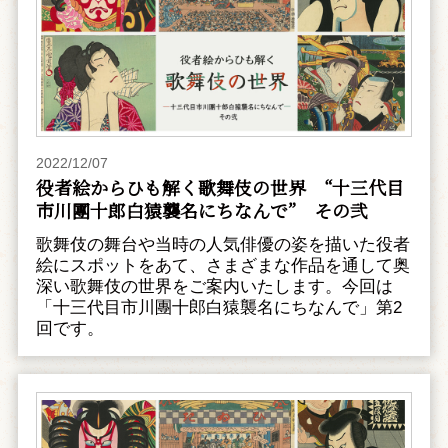
2022/12/07
役者絵からひも解く歌舞伎の世界 “十三代目
市川團十郎白猿襲名にちなんで” その弐
歌舞伎の舞台や当時の人気俳優の姿を描いた役者
絵にスポットをあて、さまざまな作品を通して奥
深い歌舞伎の世界をご案内いたします。今回は
「十三代目市川團十郎白猿襲名にちなんで」第2
回です。