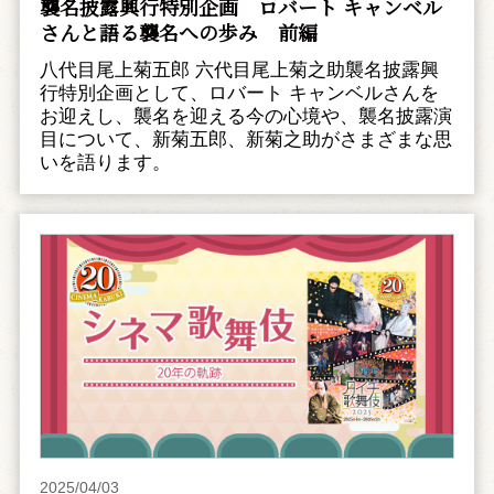
襲名披露興行特別企画 ――ロバート キャンベル
さんと語る襲名への歩み 前編
八代目尾上菊五郎 六代目尾上菊之助襲名披露興
行特別企画として、ロバート キャンベルさんを
お迎えし、襲名を迎える今の心境や、襲名披露演
目について、新菊五郎、新菊之助がさまざまな思
いを語ります。
2025/04/03