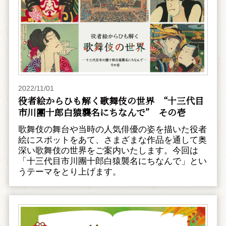
2022/11/01
役者絵からひも解く歌舞伎の世界 “十三代目
市川團十郎白猿襲名にちなんで” その壱
歌舞伎の舞台や当時の人気俳優の姿を描いた役者
絵にスポットをあて、さまざまな作品を通して奥
深い歌舞伎の世界をご案内いたします。今回は
「十三代目市川團十郎白猿襲名にちなんで」とい
うテーマをとり上げます。