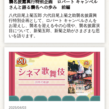
襲名披露興行特別企画 ――ロバート キャンベル
さんと語る襲名への歩み 前編
八代目尾上菊五郎 六代目尾上菊之助襲名披露興
行特別企画として、ロバート キャンベルさんを
お迎えし、襲名を迎える今の心境や、襲名披露演
目について、新菊五郎、新菊之助がさまざまな思
いを語ります。
2025/04/03