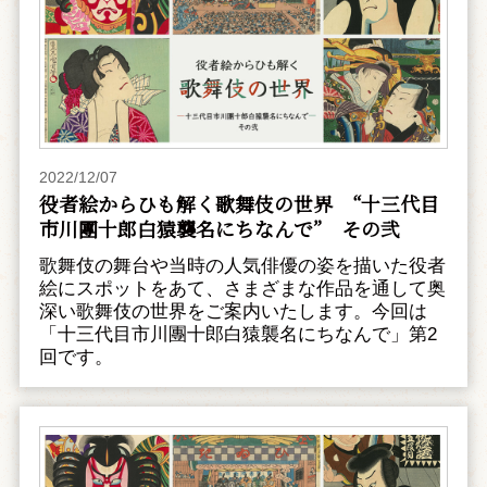
2022/12/07
役者絵からひも解く歌舞伎の世界 “十三代目
市川團十郎白猿襲名にちなんで” その弐
歌舞伎の舞台や当時の人気俳優の姿を描いた役者
絵にスポットをあて、さまざまな作品を通して奥
深い歌舞伎の世界をご案内いたします。今回は
「十三代目市川團十郎白猿襲名にちなんで」第2
回です。