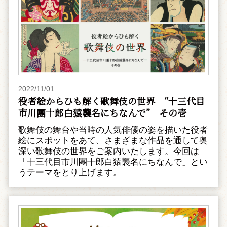
2022/11/01
役者絵からひも解く歌舞伎の世界 “十三代目
市川團十郎白猿襲名にちなんで” その壱
歌舞伎の舞台や当時の人気俳優の姿を描いた役者
絵にスポットをあて、さまざまな作品を通して奥
深い歌舞伎の世界をご案内いたします。今回は
「十三代目市川團十郎白猿襲名にちなんで」とい
うテーマをとり上げます。