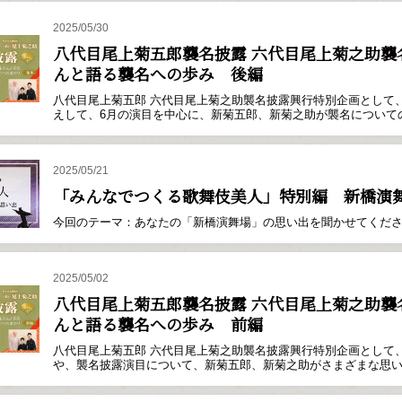
2025/05/30
八代目尾上菊五郎襲名披露 六代目尾上菊之助襲名
んと語る襲名への歩み 後編
八代目尾上菊五郎 六代目尾上菊之助襲名披露興行特別企画として
えして、6月の演目を中心に、新菊五郎、新菊之助が襲名について
2025/05/21
「みんなでつくる歌舞伎美人」特別編 新橋演
今回のテーマ：あなたの「新橋演舞場」の思い出を聞かせてくだ
2025/05/02
八代目尾上菊五郎襲名披露 六代目尾上菊之助襲名
んと語る襲名への歩み 前編
八代目尾上菊五郎 六代目尾上菊之助襲名披露興行特別企画として
や、襲名披露演目について、新菊五郎、新菊之助がさまざまな思