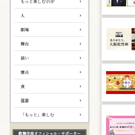
もっと楽しむTOP
人
劇場
舞台
装い
懐古
食
薀蓄
「もっと」楽しむ
歌舞伎座
オフィシャル・サポーター