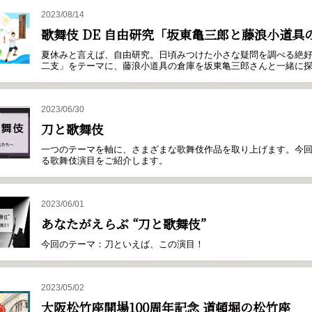
2023/08/14
歌舞伎 DE 自由研究「坂東亀三郎と藤浪小道
夏休みと言えば、自由研究。日頃みつけた小さな疑問を調べる絶
二支」をテーマに、藤浪小道具の倉庫を坂東亀三郎さんと一緒に
2023/06/30
刀と歌舞伎
一つのテーマを軸に、さまざまな歌舞伎作品を取り上げます。今
る歌舞伎演目をご紹介します。
2023/06/01
あなたがえらぶ “刀と歌舞伎”
今回のテーマ：刀といえば、この演目！
2023/05/02
大阪松竹座開場100周年記念 道頓堀の松竹座