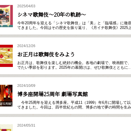
2025/04/03
シネマ歌舞伎～20年の軌跡～
今年20周年を迎える「シネマ歌舞伎」は「美」と「臨場感」に徹
てきました。今回はその歴史を振り返り、《月イチ歌舞伎》2025
2024/12/26
お正月は歌舞伎をみよう
お正月は、歌舞伎を楽しむ絶好の機会。各地の劇場で、映画館で
でたい季節を彩ります。2025年の幕開けは、ぜひ歌舞伎とともに
2024/10/09
博多座開場25周年 劇場写真館
今年25周年を迎える博多座。平成11（1999）年6月に開場し
てきました。今回は、四半世紀もの間、博多の地で夢の時間を生
2024/05/31