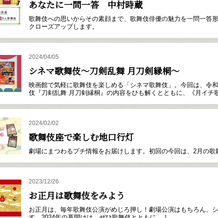
あなたに一問一答 中村時蔵
歌舞伎への思いからその素顔まで、歌舞伎俳優の魅力を一問一答形
クローズアップします。
2024/04/05
シネマ歌舞伎～刀剣乱舞 月刀剣縁桐～
映画館で気軽に歌舞伎を楽しめる「シネマ歌舞伎」。今回は、令和5
伎『刀剣乱舞 月刀剣縁桐』の内容をひも解くとともに、《月イチ歌
2024/02/02
歌舞伎座で楽しむ地口行灯
劇場にまつわるプチ情報をお届けします。初回の今回は、2月の歌
2023/12/26
お正月は歌舞伎をみよう
お正月は、毎年歌舞伎公演がめじろ押し！劇場公演はもちろん、
す。2024年の幕開けは、ぜひ歌舞伎とともに…！